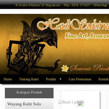
Jl. Letjen S Parman 35 Yogyakarta - Telp : 0274- 373427 - WhatsAp
Home
Tentang Kami
Produk
Cara Pemesanan
Kontak
Kategori Produk
Wayang Kulit Solo