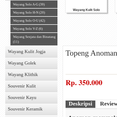
Wayang Solo A-G (39)
Wayang Kulit Solo
Wayang Solo H-N (20)
Wayang Solo O-U (42)
Wayang Solo V-Z (6)
Wayang Senjata dan Binatang
(11)
Topeng Anoman
Wayang Kulit Jogja
Wayang Golek
Wayang Klithik
Rp.
350.000
Souvenir Kulit
Souvenir Kayu
Deskripsi
Revie
Souvenir Keramik