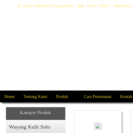
Jl. Letjen S Parman 35 Yogyakarta - Telp : 0274- 373427 - WhatsAp
Home
Tentang Kami
Produk
Cara Pemesanan
Kontak
Kategori Produk
Wayang Kulit Solo