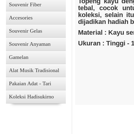
Topeng kayu den
Souvenir Fiber
tebal, cocok unt
koleksi, selain i
Accesories
dijadikan hadiah 
Souvenir Gelas
Material : Kayu se
Souvenir Kain
Ukuran : Tinggi - 
Souvenir Anyaman
Gamelan
Alat Musik Tradisional
Pakaian Adat - Tari
Koleksi Hadisukirno
Accesories