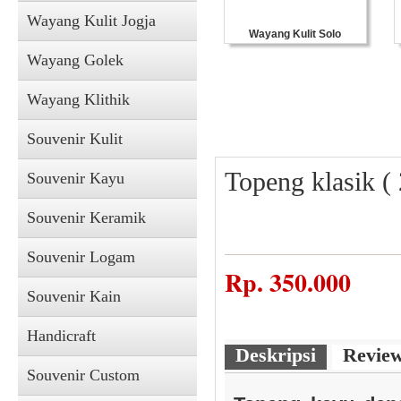
Wayang Kulit Jogja
Wayang Kulit Solo
Wayang Golek
Wayang Klithik
Souvenir Kulit
Topeng klasik (
Souvenir Kayu
Souvenir Keramik
Souvenir Logam
Souvenir Kulit
Rp.
350.000
Souvenir Kain
Handicraft
Deskripsi
Revie
Souvenir Custom