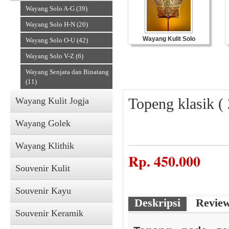
Wayang Solo A-G (39)
Wayang Solo H-N (20)
Wayang Kulit Solo
Wayang Solo O-U (42)
Wayang Solo V-Z (6)
Wayang Senjata dan Binatang
(11)
Topeng klasik (
Wayang Kulit Jogja
Wayang Golek
Wayang Klithik
Rp.
450.000
Souvenir Kulit
Souvenir Kayu
Deskripsi
Revie
Souvenir Keramik