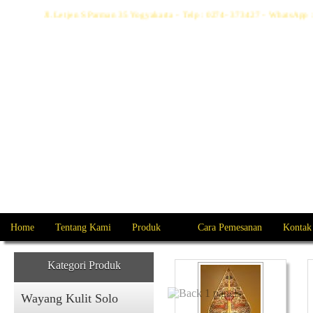
Jl. Letjen S Parman 35 Yogyakarta - Telp : 0274- 373427 - WhatsA
Home
Tentang Kami
Produk
Cara Pemesanan
Kontak
Kategori Produk
Wayang Kulit Solo