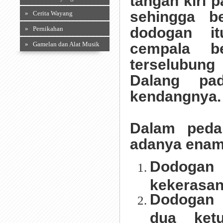
tangan kiri 
sehingga b
» Cerita Wayang
dodogan i
» Pernikahan
» Gamelan dan Alat Musik
cempala be
terselubung 
Dalang pa
kendangnya.
Dalam pedal
adanya enam
Dodogan 
kekerasan
Dodogan R
dua ket