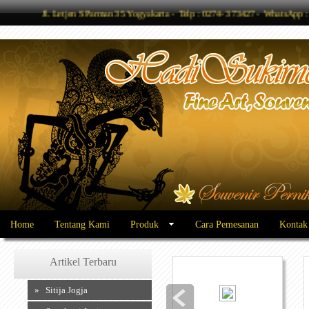
Jl. Letjen S Parman 35 Yogyakarta - Telp : 0274- 373427 - WhatsAp
Home
Tentang Kami
Produk
Cara Pemesanan
Kontak
Artikel Terbaru
» Sitija Jogja