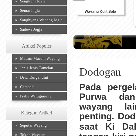
» Sengkuni Jogja
» Semar Jogja
Wayang Kulit Solo
» Sanghyang Wenang Jogja
» Sadewa Jogja
Artikel Populer
» Macam-Macam Wayang
» Jenis-Jenis Gamelan
Dodogan
» Dewi Durgandini
Pada pergel
» Cempala
Purwa dan
» Prabu Watugunung
wayang la
Kategori Artikel
penting. Do
saat Ki D
» Seputar Wayang
» Tokoh Wayang