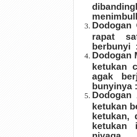
dibandin
menimbulk
Dodogan G
rapat sa
berbunyi :
Dodogan M
ketukan c
agak ber
bunyinya 
Dodogan 
ketukan be
ketukan, 
ketukan 
niyaga.