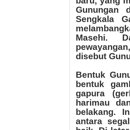
baru, yang 
Gunungan d
Sengkala G
melambangk
Masehi. D
pewayangan
disebut Gunu
Bentuk Gunu
bentuk gam
gapura (ger
harimau dan
belakang. I
antara sega