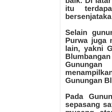
baik. Di lata
itu terda
bersenjataka
Selain gunu
Purwa juga 
lain, yakni
Blumbangan 
Gunungan 
menampilkan
Gunungan B
Pada Gunun
sepasang say