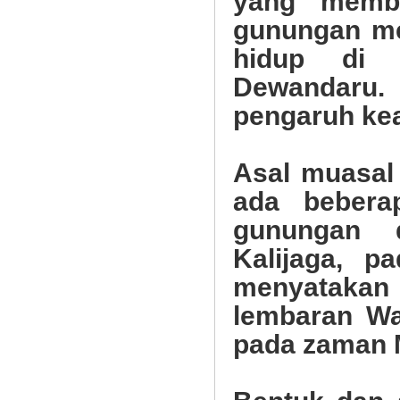
yang memb
gunungan me
hidup di 
Dewandaru
pengaruh ke
Asal muasal
ada bebera
gunungan 
Kalijaga, 
menyatakan
lembaran Wa
pada zaman M