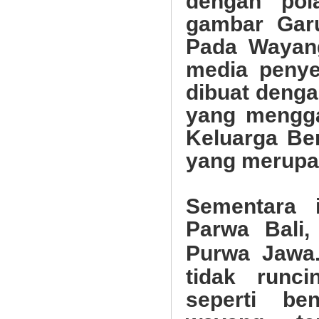
dengan pol
gambar Garu
Pada Wayang
media penye
dibuat denga
yang mengga
Keluarga Be
yang merupa
Sementara 
Parwa Bali,
Purwa Jawa
tidak runc
seperti be