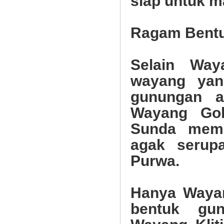
siap untuk m
Ragam Bent
Selain Way
wayang yan
gunungan a
Wayang Go
Sunda memp
agak serup
Purwa.
Hanya Wayan
bentuk gu