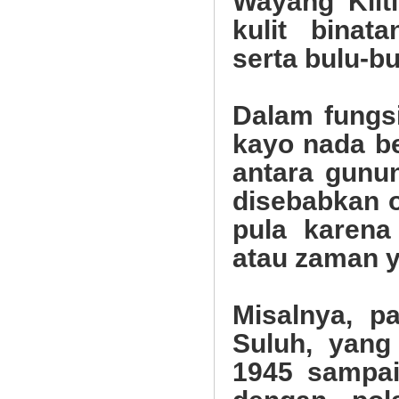
Wayang Klit
kulit bina
serta bulu-b
Dalam fungs
kayo nada b
antara gunu
disebabkan o
pula karena
atau zaman 
Misalnya, 
Suluh, yang
1945 sampai