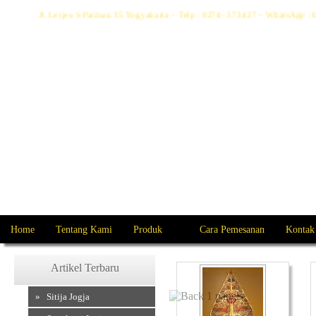
Jl. Letjen S Parman 35 Yogyakarta - Telp : 0274- 373427 - WhatsApp 
Home
Tentang Kami
Produk
Cara Pemesanan
Kontak
Artikel Terbaru
» Sitija Jogja