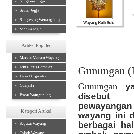
» Sengkuni Jogja
» Semar Jogja
Wayang Kulit Jo
» Sanghyang Wenang Jogja
Wayang Kulit Solo
» Sadewa Jogja
Artikel Populer
» Macam-Macam Wayang
» Jenis-Jenis Gamelan
Gunungan (
» Dewi Durgandini
Gunungan
ya
» Cempala
disebut
» Prabu Watugunung
pewayangan 
Kategori Artikel
wayang ini 
berbagai ha
» Seputar Wayang
» Tokoh Wayang