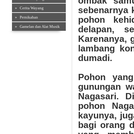
ombak samu
sebenarnya 
» Cerita Wayang
pohon kehi
» Pernikahan
» Gamelan dan Alat Musik
delapan, s
Karenanya,
lambang kon
dumadi.
Pohon yang
gunungan wa
Nagasari. D
pohon Nagas
kayunya, ju
bagi orang 