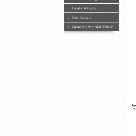
» Cerita Wayang
» Pernikahan
» Gamelan dan Alat Musik
Ta
Pe