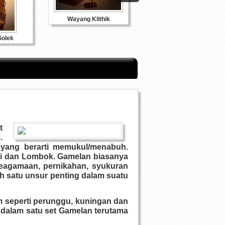
Wayang Klithik
Souvenir Kulit
olek
t
.
 yang berarti memukul/menabuh.
li dan Lombok. Gamelan biasanya
keagamaan, pernikahan, syukuran
ah satu unsur penting dalam suatu
m seperti perunggu, kuningan dan
 dalam satu set Gamelan terutama