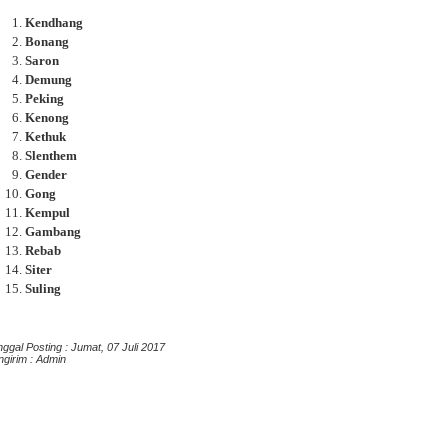
Kendhang
Bonang
Saron
Demung
Peking
Kenong
Kethuk
Slenthem
Gender
Gong
Kempul
Gambang
Rebab
Siter
Suling
nggal Posting :
Jumat, 07 Juli 2017
ngirim :
Admin