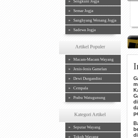
» Sengkuni Jogja
» Semar Jogja
» Sanghyang Wenang Jogja
» Sadewa Jogja
Artikel Populer
» Macam-Macam Wayang
I
» Jenis-Jenis Gamelan
G
» Dewi Durgandini
m
» Cempala
K
G
» Prabu Watugunung
d
d
p
Kategori Artikel
B
» Seputar Wayang
b
d
» Tokoh Wayang