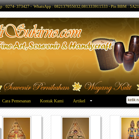
Telp : 0274- 373427 - WhatsApp : 082137955032;081333911533 - Pin BBM : 5A21
Cara Pemesanan
Kontak Kami
Artikel