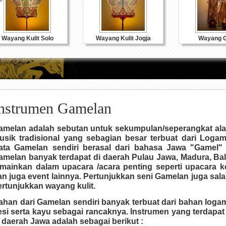
Wayang Kulit Solo
Wayang Kulit Jogja
Wayang G
nstrumen Gamelan
amelan adalah sebutan untuk sekumpulan/seperangkat ala
usik tradisional yang sebagian besar terbuat dari Logam
ata Gamelan sendiri berasal dari bahasa Jawa "Gamel"
amelan banyak terdapat di daerah Pulau Jawa, Madura, Ba
imainkan dalam upacara /acara penting seperti upacara 
an juga event lainnya. Pertunjukkan seni Gamelan juga sal
ertunjukkan wayang kulit.
ahan dari Gamelan sendiri banyak terbuat dari bahan loga
esi serta kayu sebagai rancaknya. Instrumen yang terdapat
i daerah Jawa adalah sebagai berikut :