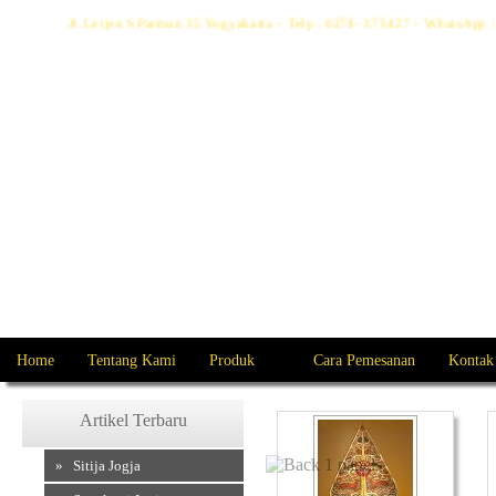
Jl. Letjen S Parman 35 Yogyakarta - Telp : 0274- 373427 - WhatsAp
Home
Tentang Kami
Produk
Cara Pemesanan
Kontak
Artikel Terbaru
» Sitija Jogja