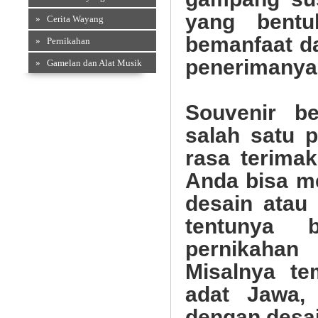
yang bentu
» Cerita Wayang
bemanfaat d
» Pernikahan
penerimanya
» Gamelan dan Alat Musik
Souvenir b
salah satu 
rasa terima
Anda bisa m
desain atau
tentunya 
pernikaha
Misalnya t
adat Jawa,
dengan desai