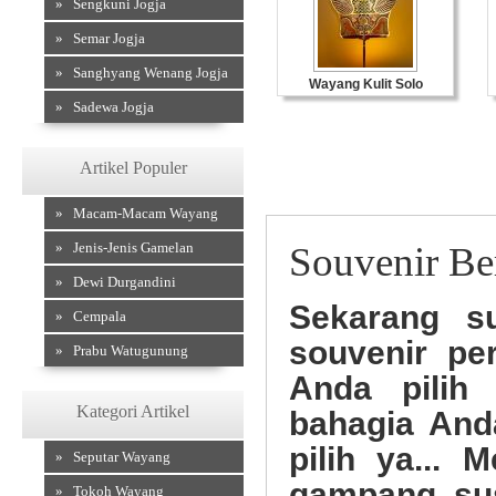
» Sengkuni Jogja
» Semar Jogja
» Sanghyang Wenang Jogja
Wayang Kulit Solo
» Sadewa Jogja
Artikel Populer
» Macam-Macam Wayang
» Jenis-Jenis Gamelan
Souvenir Be
» Dewi Durgandini
Sekarang s
» Cempala
souvenir pe
» Prabu Watugunung
Anda pilih
Kategori Artikel
bahagia And
pilih ya...
» Seputar Wayang
gampang sus
» Tokoh Wayang