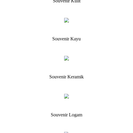
Souvenir Kulit
Souvenir Kayu
Souvenir Keramik
Souvenir Logam