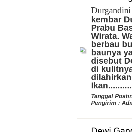
Durgandini
kembar Du
Prabu Bas
Wirata. W
berbau bu
baunya ya
disebut D
di kulitn
dilahirkan
Ikan..........
Tanggal Postin
Pengirim : Ad
Dewi Gan