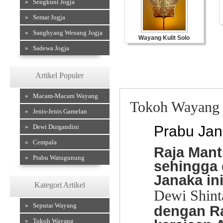
» Sengkuni Jogja
» Semar Jogja
» Sanghyang Wenang Jogja
Wayang Kulit Solo
» Sadewa Jogja
Artikel Populer
» Macam-Macam Wayang
Tokoh Wayang
» Jenis-Jenis Gamelan
» Dewi Durgandini
Prabu Ja
» Cempala
Raja Manti
Souvenir Kulit
» Prabu Watugunung
sehingga 
Janaka in
Kategori Artikel
Dewi Shint
» Seputar Wayang
dengan R
» Tokoh Wayang