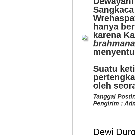
Dewayani 
Sangkaca
Wrehaspat
hanya ber
karena Ka
brahmana
menyentu
Alat Musik Tradisional
Suatu ket
pertengka
oleh seoran
Tanggal Postin
Pengirim : Ad
Dewi Durg