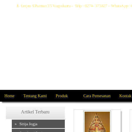
Jl. Letjen S Parman 35 Yogyakarta - Telp : 0274- 373427 - WhatsApp
Home
Tentang Kami
Produk
Cara Pemesanan
Kontak
Artikel Terbaru
» Sitija Jogja