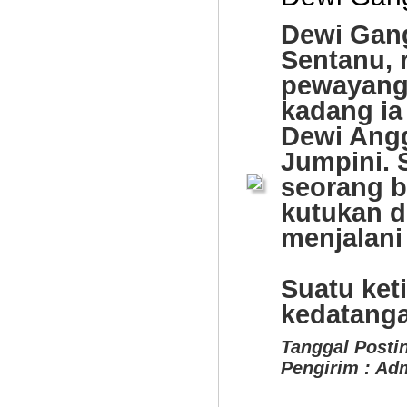
Dewi Gang
Sentanu, r
pewayang
kadang ia
Dewi Angg
Jumpini. 
seorang b
kutukan d
menjalani
Suatu ket
kedatangan 
Tanggal Postin
Pengirim : Ad