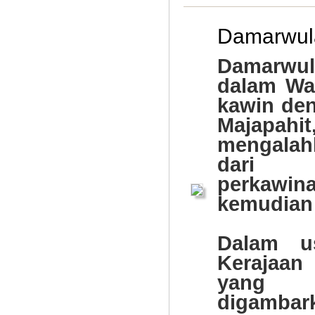
Damarwul
Damarwu
dalam Way
kawin de
Majapah
mengalah
dari B
perkaw
kemudian 
Dalam u
Kerajaan
yang 
digambarka