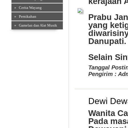
kerajaan 
» Cerita Wayang
Prabu Jan
» Pernikahan
yang keti
» Gamelan dan Alat Musik
diwarisin
Souvenir Kain
Danupati.
Selain Sint
Tanggal Postin
Pengirim : Ad
Dewi Dew
Accesories
Wanita Ca
Pada masa