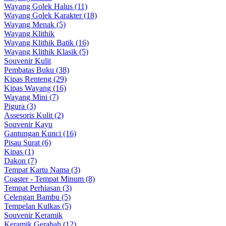
Wayang Golek Halus (11)
Wayang Golek Karakter (18)
Wayang Menak (5)
Wayang Klithik
Wayang Klithik Batik (16)
Wayang Klithik Klasik (5)
Souvenir Kulit
Pembatas Buku (38)
Kipas Renteng (29)
Kipas Wayang (16)
Wayang Mini (7)
Pigura (3)
Assesoris Kulit (2)
Souvenir Kayu
Gantungan Kunci (16)
Pisau Surat (6)
Kipas (1)
Dakon (7)
Tempat Kartu Nama (3)
Coaster - Tempat Minum (8)
Tempat Perhiasan (3)
Celengan Bambu (5)
Tempelan Kulkas (5)
Souvenir Keramik
Keramik Gerabah (12)