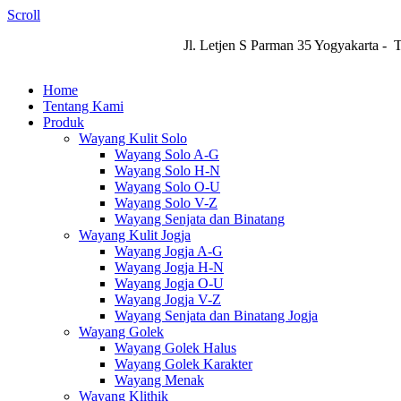
Scroll
Jl. Letjen S Parman 35 Yogyakarta -
Home
Tentang Kami
Produk
Wayang Kulit Solo
Wayang Solo A-G
Wayang Solo H-N
Wayang Solo O-U
Wayang Solo V-Z
Wayang Senjata dan Binatang
Wayang Kulit Jogja
Wayang Jogja A-G
Wayang Jogja H-N
Wayang Jogja O-U
Wayang Jogja V-Z
Wayang Senjata dan Binatang Jogja
Wayang Golek
Wayang Golek Halus
Wayang Golek Karakter
Wayang Menak
Wayang Klithik