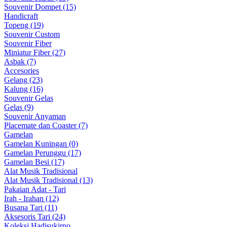
Souvenir Dompet (15)
Handicraft
Topeng (19)
Souvenir Custom
Souvenir Fiber
Miniatur Fiber (27)
Asbak (7)
Accesories
Gelang (23)
Kalung (16)
Souvenir Gelas
Gelas (9)
Souvenir Anyaman
Placemate dan Coaster (7)
Gamelan
Gamelan Kuningan (0)
Gamelan Perunggu (17)
Gamelan Besi (17)
Alat Musik Tradisional
Alat Musik Tradisional (13)
Pakaian Adat - Tari
Irah - Irahan (12)
Busana Tari (11)
Aksesoris Tari (24)
Koleksi Hadisukirno