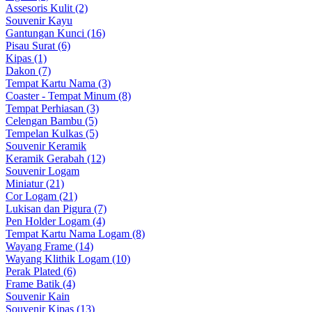
Assesoris Kulit (2)
Souvenir Kayu
Gantungan Kunci (16)
Pisau Surat (6)
Kipas (1)
Dakon (7)
Tempat Kartu Nama (3)
Coaster - Tempat Minum (8)
Tempat Perhiasan (3)
Celengan Bambu (5)
Tempelan Kulkas (5)
Souvenir Keramik
Keramik Gerabah (12)
Souvenir Logam
Miniatur (21)
Cor Logam (21)
Lukisan dan Pigura (7)
Pen Holder Logam (4)
Tempat Kartu Nama Logam (8)
Wayang Frame (14)
Wayang Klithik Logam (10)
Perak Plated (6)
Frame Batik (4)
Souvenir Kain
Souvenir Kipas (13)