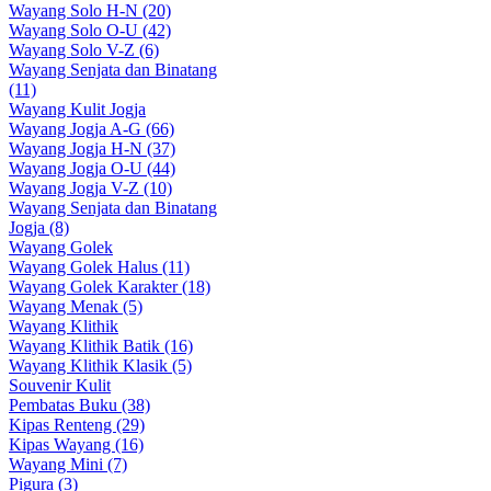
Wayang Solo H-N (20)
Wayang Solo O-U (42)
Wayang Solo V-Z (6)
Wayang Senjata dan Binatang
(11)
Wayang Kulit Jogja
Wayang Jogja A-G (66)
Wayang Jogja H-N (37)
Wayang Jogja O-U (44)
Wayang Jogja V-Z (10)
Wayang Senjata dan Binatang
Jogja (8)
Wayang Golek
Wayang Golek Halus (11)
Wayang Golek Karakter (18)
Wayang Menak (5)
Wayang Klithik
Wayang Klithik Batik (16)
Wayang Klithik Klasik (5)
Souvenir Kulit
Pembatas Buku (38)
Kipas Renteng (29)
Kipas Wayang (16)
Wayang Mini (7)
Pigura (3)