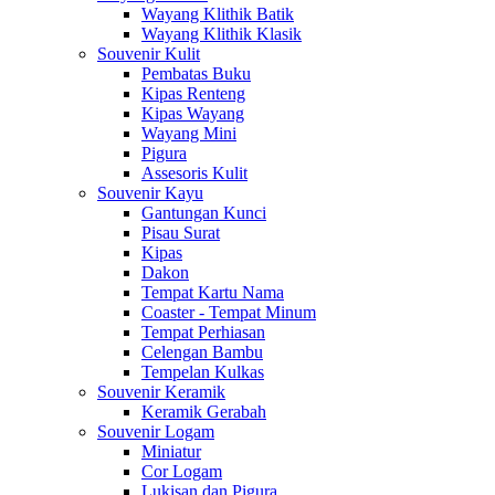
Wayang Klithik Batik
Wayang Klithik Klasik
Souvenir Kulit
Pembatas Buku
Kipas Renteng
Kipas Wayang
Wayang Mini
Pigura
Assesoris Kulit
Souvenir Kayu
Gantungan Kunci
Pisau Surat
Kipas
Dakon
Tempat Kartu Nama
Coaster - Tempat Minum
Tempat Perhiasan
Celengan Bambu
Tempelan Kulkas
Souvenir Keramik
Keramik Gerabah
Souvenir Logam
Miniatur
Cor Logam
Lukisan dan Pigura