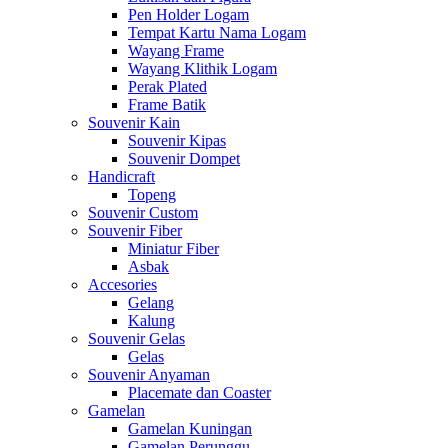
Pen Holder Logam
Tempat Kartu Nama Logam
Wayang Frame
Wayang Klithik Logam
Perak Plated
Frame Batik
Souvenir Kain
Souvenir Kipas
Souvenir Dompet
Handicraft
Topeng
Souvenir Custom
Souvenir Fiber
Miniatur Fiber
Asbak
Accesories
Gelang
Kalung
Souvenir Gelas
Gelas
Souvenir Anyaman
Placemate dan Coaster
Gamelan
Gamelan Kuningan
Gamelan Perunggu