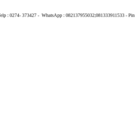
 Telp : 0274- 373427 - WhatsApp : 082137955032;081333911533 - Pi