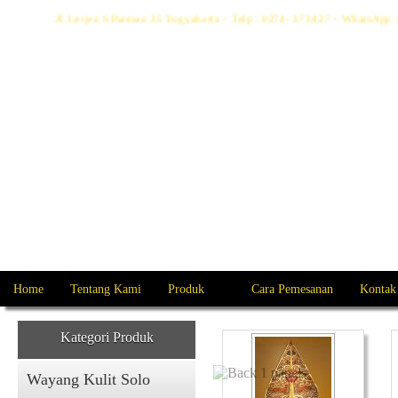
Jl. Letjen S Parman 35 Yogyakarta - Telp : 0274- 373427 - WhatsAp
Home
Tentang Kami
Produk
Cara Pemesanan
Kontak
Kategori Produk
Wayang Kulit Solo