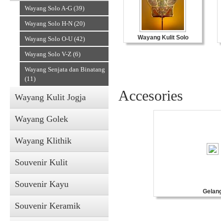
Wayang Solo A-G (39)
Wayang Solo H-N (20)
Wayang Kulit Solo
Wayang Solo O-U (42)
Wayang Solo V-Z (6)
Wayang Senjata dan Binatang
(11)
Accesories
Wayang Kulit Jogja
Wayang Golek
Wayang Klithik
Souvenir Kulit
Souvenir Kayu
Gelan
Souvenir Keramik