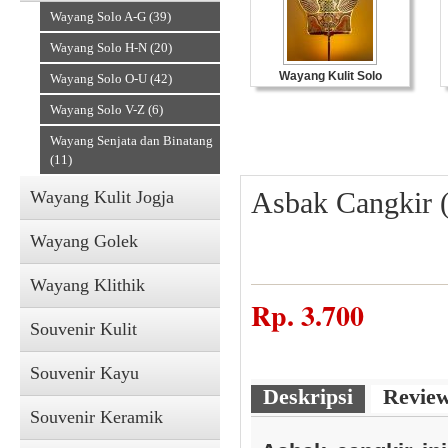
Wayang Solo A-G (39)
Wayang Solo H-N (20)
Wayang Kulit Solo
Wayang Solo O-U (42)
Wayang Solo V-Z (6)
Wayang Senjata dan Binatang
(11)
Asbak Cangkir 
Wayang Kulit Jogja
Wayang Golek
Wayang Klithik
Rp.
3.700
Souvenir Kulit
Souvenir Kayu
Deskripsi
Revie
Souvenir Keramik