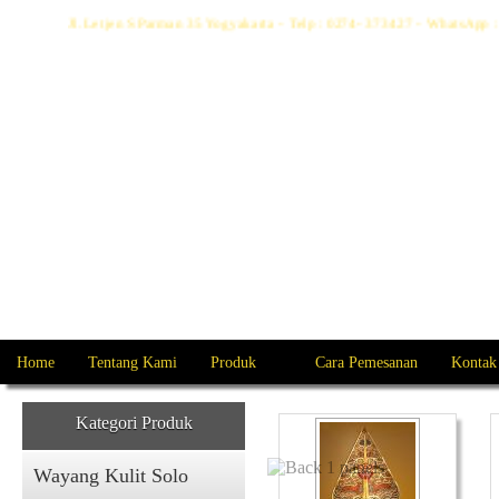
Jl. Letjen S Parman 35 Yogyakarta - Telp : 0274- 373427 - WhatsAp
Home
Tentang Kami
Produk
Cara Pemesanan
Kontak
Kategori Produk
Wayang Kulit Solo