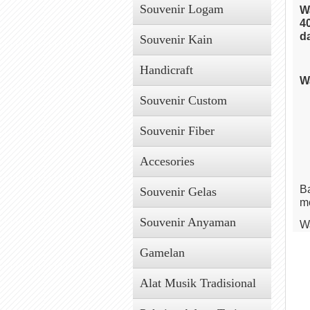
Souvenir Logam
W
4
d
Souvenir Kain
Handicraft
W
Souvenir Custom
Souvenir Fiber
Accesories
B
Souvenir Gelas
me
Souvenir Anyaman
W
B
k
Gamelan
W
Alat Musik Tradisional
b
te