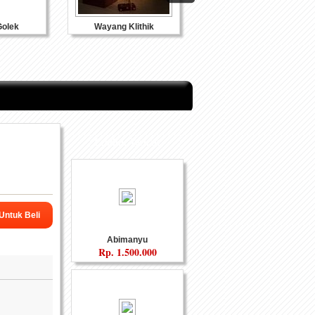
olek
Wayang Klithik
Souvenir Kulit
Produk Terkait
 Untuk Beli
Abimanyu
Rp.
1.500.000