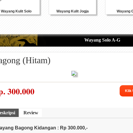
Wayang Kulit Solo
Wayang Kulit Jogja
Wayang G
Wayang Solo A-G
agong (Hitam)
p.
300.000
Klik
eskripsi
Review
ayang Bagong Kidangan : Rp 300.000,-