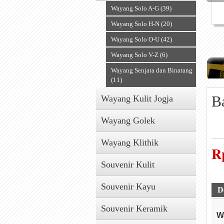
Wayang Solo A-G (39)
Wayang Solo H-N (20)
Wayang Solo O-U (42)
Wayang Solo V-Z (6)
Wayang Senjata dan Binatang
(11)
B
Wayang Kulit Jogja
Wayang Golek
Wayang Klithik
R
Souvenir Kulit
Souvenir Kayu
D
Souvenir Keramik
W