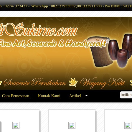
Telp : 0274- 373427 - WhatsApp : 082137955032;081333911533 - Pin BBM : 5A21
Cara Pemesanan
Kontak Kami
Artikel