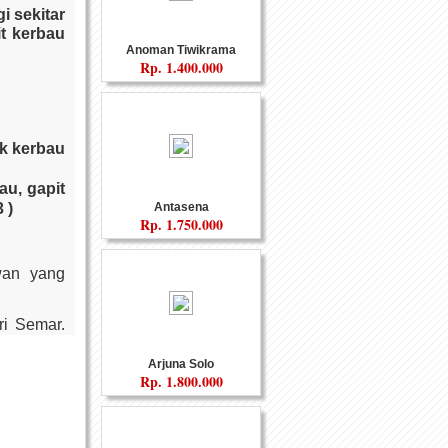
i sekitar
it kerbau
Anoman Tiwikrama
Rp.
1.400.000
uk kerbau
au, gapit
 )
Antasena
Rp.
1.750.000
wan yang
ri Semar.
erti tata
Arjuna Solo
Rp.
1.800.000
ntas juga
n kerabat