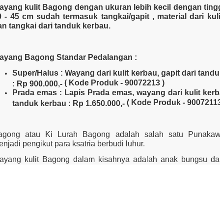
ayang kulit Bagong dengan ukuran lebih kecil dengan tingg
0 - 45 cm sudah termasuk tangkai/gapit , material dari kul
an tangkai dari tanduk kerbau.
ayang Bagong Standar Pedalangan :
Super/Halus : Wayang dari kulit kerbau, gapit dari tand
( Kode Produk - 90072213 )
: Rp 900.000,-
Prada emas : Lapis Prada emas, wayang dari kulit kerb
( Kode Produk - 90072113
tanduk kerbau : Rp 1.650.000,-
agong atau Ki Lurah Bagong adalah salah satu Punaka
njadi pengikut para ksatria berbudi luhur.
ayang kulit Bagong dalam kisahnya adalah anak bungsu da
agong dikenal sebagai tokoh yang paling lugu dan kurang meng
rama karena gaya bicaranya yang seenaknya sendiri.
ayang kulit Bagong (Hitam) selain sebagai alat peraga pe
agus untuk dijadikan hadiah kepada atasan, keluarga maupu
rdekat.