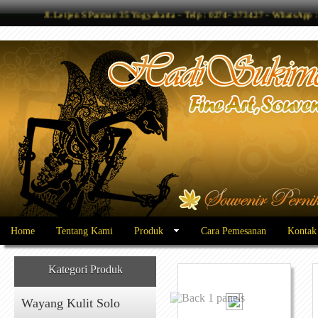
Jl. Letjen S Parman 35 Yogyakarta - Telp : 0274- 373427 - WhatsAp
Home
Tentang Kami
Produk
Cara Pemesanan
Kontak
Kategori Produk
Wayang Kulit Solo