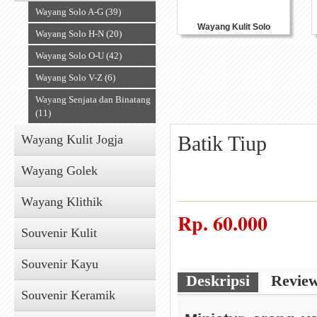
Wayang Solo A-G (39)
Wayang Kulit Solo
Wayang Solo H-N (20)
Wayang Solo O-U (42)
Wayang Solo V-Z (6)
Wayang Senjata dan Binatang
(11)
Batik Tiup
Wayang Kulit Jogja
Wayang Golek
Wayang Klithik
Rp.
60.000
Souvenir Kulit
Souvenir Kayu
Deskripsi
Revie
Souvenir Keramik