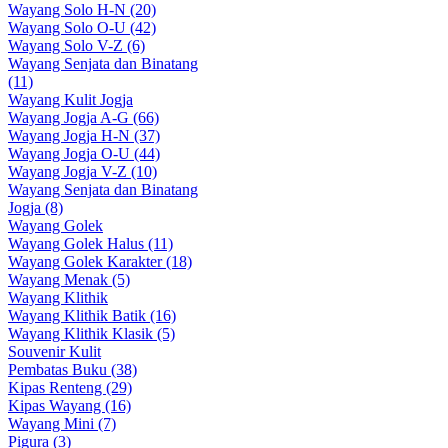
Wayang Solo H-N (20)
Wayang Solo O-U (42)
Wayang Solo V-Z (6)
Wayang Senjata dan Binatang
(11)
Wayang Kulit Jogja
Wayang Jogja A-G (66)
Wayang Jogja H-N (37)
Wayang Jogja O-U (44)
Wayang Jogja V-Z (10)
Wayang Senjata dan Binatang
Jogja (8)
Wayang Golek
Wayang Golek Halus (11)
Wayang Golek Karakter (18)
Wayang Menak (5)
Wayang Klithik
Wayang Klithik Batik (16)
Wayang Klithik Klasik (5)
Souvenir Kulit
Pembatas Buku (38)
Kipas Renteng (29)
Kipas Wayang (16)
Wayang Mini (7)
Pigura (3)