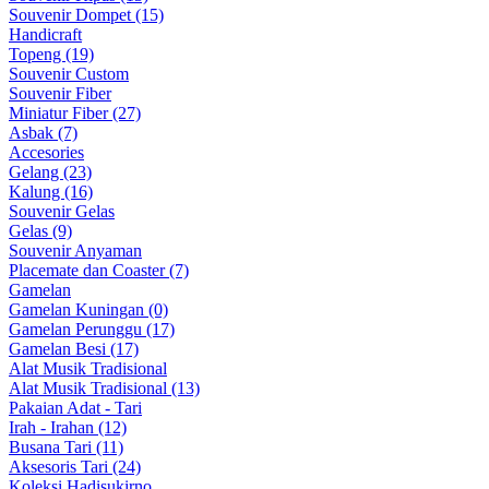
Souvenir Dompet (15)
Handicraft
Topeng (19)
Souvenir Custom
Souvenir Fiber
Miniatur Fiber (27)
Asbak (7)
Accesories
Gelang (23)
Kalung (16)
Souvenir Gelas
Gelas (9)
Souvenir Anyaman
Placemate dan Coaster (7)
Gamelan
Gamelan Kuningan (0)
Gamelan Perunggu (17)
Gamelan Besi (17)
Alat Musik Tradisional
Alat Musik Tradisional (13)
Pakaian Adat - Tari
Irah - Irahan (12)
Busana Tari (11)
Aksesoris Tari (24)
Koleksi Hadisukirno