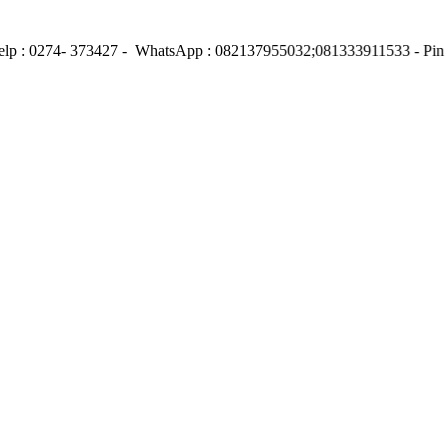
Telp : 0274- 373427 - WhatsApp : 082137955032;081333911533 - Pi