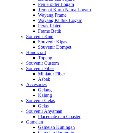
Pen Holder Logam
Tempat Kartu Nama Logam
Wayang Frame
Wayang Klithik Logam
Perak Plated
Frame Batik
Souvenir Kain
Souvenir Kipas
Souvenir Dompet
Handicraft
Topeng
Souvenir Custom
Souvenir Fiber
Miniatur Fiber
Asbak
Accesories
Gelang
Kalung
Souvenir Gelas
Gelas
Souvenir Anyaman
Placemate dan Coaster
Gamelan
Gamelan Kuningan
Gamelan Perunggu