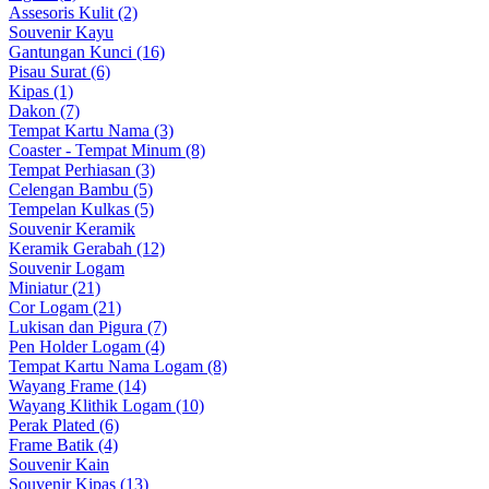
Assesoris Kulit (2)
Souvenir Kayu
Gantungan Kunci (16)
Pisau Surat (6)
Kipas (1)
Dakon (7)
Tempat Kartu Nama (3)
Coaster - Tempat Minum (8)
Tempat Perhiasan (3)
Celengan Bambu (5)
Tempelan Kulkas (5)
Souvenir Keramik
Keramik Gerabah (12)
Souvenir Logam
Miniatur (21)
Cor Logam (21)
Lukisan dan Pigura (7)
Pen Holder Logam (4)
Tempat Kartu Nama Logam (8)
Wayang Frame (14)
Wayang Klithik Logam (10)
Perak Plated (6)
Frame Batik (4)
Souvenir Kain
Souvenir Kipas (13)