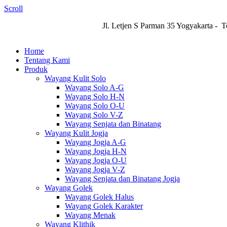
Scroll
Jl. Letjen S Parman 35 Yogyakarta - 
Home
Tentang Kami
Produk
Wayang Kulit Solo
Wayang Solo A-G
Wayang Solo H-N
Wayang Solo O-U
Wayang Solo V-Z
Wayang Senjata dan Binatang
Wayang Kulit Jogja
Wayang Jogja A-G
Wayang Jogja H-N
Wayang Jogja O-U
Wayang Jogja V-Z
Wayang Senjata dan Binatang Jogja
Wayang Golek
Wayang Golek Halus
Wayang Golek Karakter
Wayang Menak
Wayang Klithik