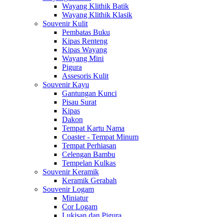
Wayang Klithik Batik
Wayang Klithik Klasik
Souvenir Kulit
Pembatas Buku
Kipas Renteng
Kipas Wayang
Wayang Mini
Pigura
Assesoris Kulit
Souvenir Kayu
Gantungan Kunci
Pisau Surat
Kipas
Dakon
Tempat Kartu Nama
Coaster - Tempat Minum
Tempat Perhiasan
Celengan Bambu
Tempelan Kulkas
Souvenir Keramik
Keramik Gerabah
Souvenir Logam
Miniatur
Cor Logam
Lukisan dan Pigura