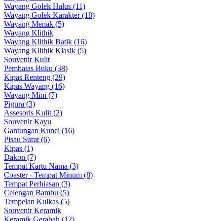
Wayang Golek Halus (11)
Wayang Golek Karakter (18)
Wayang Menak (5)
Wayang Klithik
Wayang Klithik Batik (16)
Wayang Klithik Klasik (5)
Souvenir Kulit
Pembatas Buku (38)
Kipas Renteng (29)
Kipas Wayang (16)
Wayang Mini (7)
Pigura (3)
Assesoris Kulit (2)
Souvenir Kayu
Gantungan Kunci (16)
Pisau Surat (6)
Kipas (1)
Dakon (7)
Tempat Kartu Nama (3)
Coaster - Tempat Minum (8)
Tempat Perhiasan (3)
Celengan Bambu (5)
Tempelan Kulkas (5)
Souvenir Keramik
Keramik Gerabah (12)