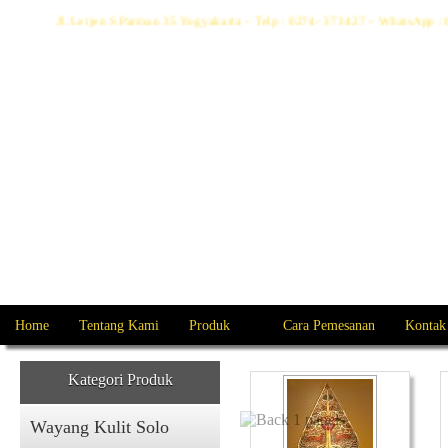
Jl. Letjen S Parman 35 Yogyakarta - Telp : 0274- 373427 - WhatsAp
Home
Tentang Kami
Produk
Cara Pemesanan
Kontak
Kategori Produk
Wayang Kulit Solo