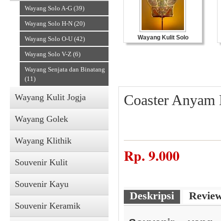
Wayang Solo A-G (39)
Wayang Solo H-N (20)
Wayang Kulit Solo
Wayang Solo O-U (42)
Wayang Solo V-Z (6)
Wayang Senjata dan Binatang
(11)
Coaster Anyam 
Wayang Kulit Jogja
Wayang Golek
Wayang Klithik
Rp.
9.000
Souvenir Kulit
Souvenir Kayu
Deskripsi
Revie
Souvenir Keramik