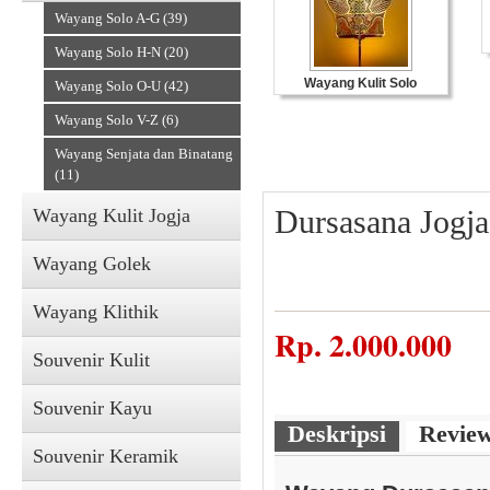
Wayang Solo A-G (39)
Wayang Solo H-N (20)
Wayang Kulit Solo
Wayang Solo O-U (42)
Wayang Solo V-Z (6)
Wayang Senjata dan Binatang
(11)
Dursasana Jogja
Wayang Kulit Jogja
Wayang Golek
Wayang Klithik
Souvenir Kulit
Rp.
2.000.000
Souvenir Kulit
Souvenir Kayu
Deskripsi
Revie
Souvenir Keramik