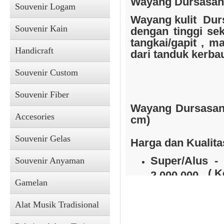
Wayang Dursasana
Souvenir Logam
Wayang kulit
Dur
Souvenir Kain
dengan tinggi se
tangkai/gapit , ma
Handicraft
dari tanduk kerba
Souvenir Kain
Souvenir Custom
Souvenir Fiber
Way
ang Dursasan
Accesories
cm)
Souvenir Gelas
Harga dan Kualita
Super/Alus -
Souvenir Anyaman
( K
2.000.000,-
Gamelan
Prada - Wayan
Accesories
emas : Rp 3.8
Alat Musik Tradisional
)