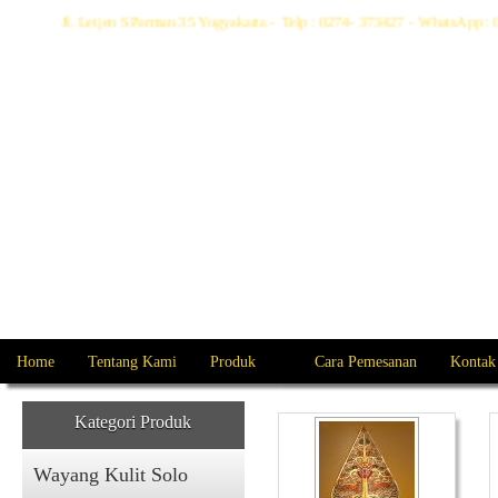
Jl. Letjen S Parman 35 Yogyakarta - Telp : 0274- 373427 - WhatsApp
Home
Tentang Kami
Produk
Cara Pemesanan
Kontak
Kategori Produk
Wayang Kulit Solo