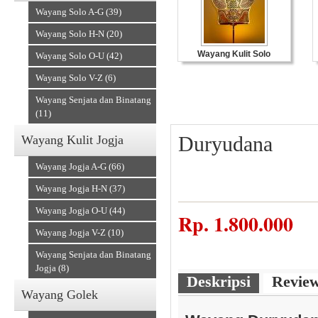
Wayang Solo A-G (39)
Wayang Solo H-N (20)
Wayang Kulit Solo
Wayang Solo O-U (42)
Wayang Solo V-Z (6)
Wayang Senjata dan Binatang
(11)
Duryudana
Wayang Kulit Jogja
Wayang Jogja A-G (66)
Wayang Jogja H-N (37)
Wayang Jogja O-U (44)
Souvenir Kulit
Rp.
1.800.000
Wayang Jogja V-Z (10)
Wayang Senjata dan Binatang
Jogja (8)
Deskripsi
Revie
Wayang Golek