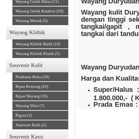
Wayang Duryudana
Wayang Golek Halus (11)
Wayang kulit
Dur
Wayang Golek Karakter (18)
dengan tinggi se
Wayang Menak (5)
tangkai/gapit , 
Wayang Klithik
tangkai dari tandu
Souvenir Kain
Wayang Klithik Batik (16)
Wayang Klithik Klasik (5)
Souvenir Kulit
Wayang
Duryuda
Pembatas Buku (38)
Harga dan Kualita
Kipas Renteng (29)
Super/Halus 
Kipas Wayang (16)
1.800.000,- ( 
Prada Emas :
Wayang Mini (7)
kulit kerbau R
Accesories
Pigura (3)
( Kode Produk
Assesoris Kulit (2)
Souvenir Kayu