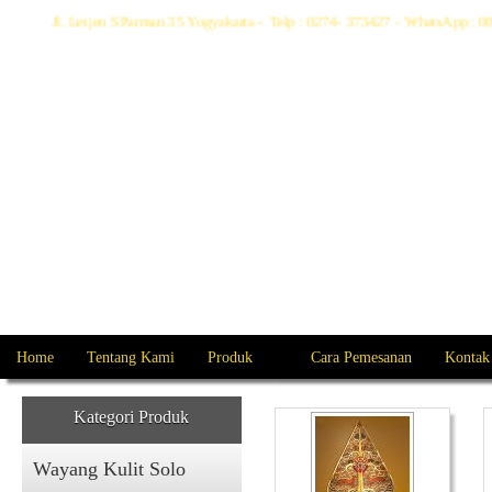
Jl. Letjen S Parman 35 Yogyakarta - Telp : 0274- 373427 - WhatsApp 
Home
Tentang Kami
Produk
Cara Pemesanan
Kontak
Kategori Produk
Wayang Kulit Solo