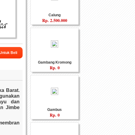
Calung
Rp.
2.500.000
Custom
Souvenir Fiber
 Untuk Beli
Gambang Kromong
Rp.
0
ka Barat.
ggunakan
ayu dan
an Jimbe
Gambus
nyaman
Gamelan
Rp.
0
, membran