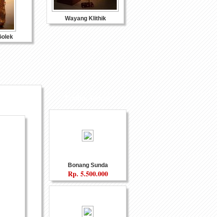
Wayang Klithik
olek
Produk Terkait
eramik
Souvenir Logam
Bonang Sunda
Rp.
5.500.000