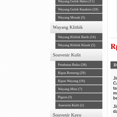
Wayang Golek Halus (11)
Wayang Golek Karakter (18)
Wayang Menak (5)
Wayang Klithik
Wayang Klithik Batik (16)
R
Wayang Klithik Klasik (5)
Souvenir Kulit
Pembatas Buku (38)
D
Kipas Renteng (29)
J
Kipas Wayang (16)
C
t
Wayang Mini (7)
m
Pigura (3)
be
Assesoris Kulit (2)
J
da
Souvenir Kayu