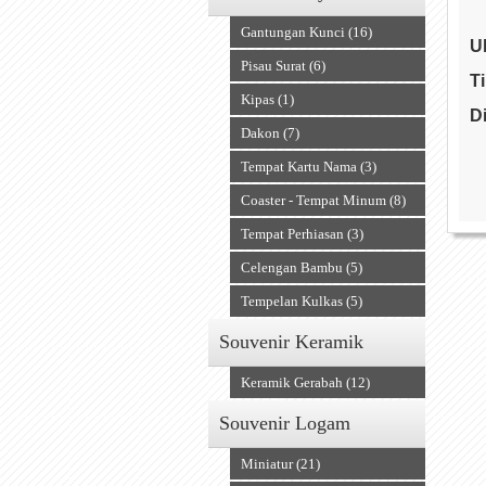
Gantungan Kunci (16)
U
Pisau Surat (6)
T
Kipas (1)
D
Dakon (7)
Tempat Kartu Nama (3)
A
Coaster - Tempat Minum (8)
Tempat Perhiasan (3)
Celengan Bambu (5)
Tempelan Kulkas (5)
Souvenir Keramik
Keramik Gerabah (12)
Souvenir Logam
Miniatur (21)