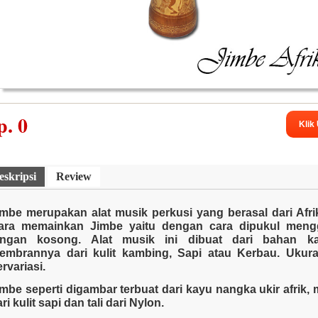
Souvenir Kain
Handicraft
Souvenir 
p.
0
Klik
eskripsi
Review
imbe merupakan alat musik perkusi yang berasal dari Afri
ara memainkan Jimbe yaitu dengan cara dipukul men
angan kosong. Alat musik ini dibuat dari bahan k
embrannya dari kulit kambing, Sapi atau Kerbau. Ukur
Accesories
Souvenir Gelas
Souvenir A
rvariasi.
imbe seperti digambar terbuat dari kayu nangka ukir afrik
ri kulit sapi dan tali dari Nylon.