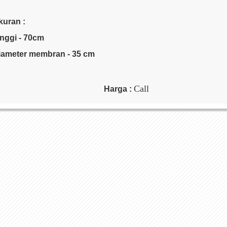
kuran :
inggi - 70cm
iameter membran - 35 cm
Call
Harga :
lat Musik Tradisional
Pakaian Adat - Tari
Koleksi Had
Order :
Telp - 0274-373427
WhatsApp : 082137955032
BBM : 5A21C2F7
Email : hadisukirno@gmail.com