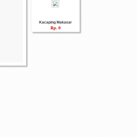
Kacaping Makasar
Rp.
0
isukirno