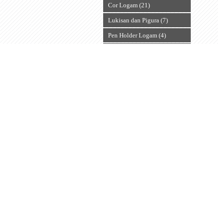
Cor Logam (21)
Lukisan dan Pigura (7)
Pen Holder Logam (4)
Tempat Kartu Nama Logam (8)
Wayang Frame (14)
Wayang Klithik Logam (10)
Perak Plated (6)
Frame Batik (4)
Souvenir Kain
Souvenir Kipas (13)
Souvenir Dompet (15)
Handicraft
Topeng (19)
Souvenir Custom