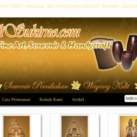
 : 0274- 373427 - WhatsApp : 082137955032;081333911533 - Pin BBM : 5A21C2F7
Cara Pemesanan
Kontak Kami
Artikel