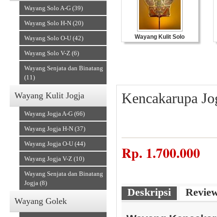
Wayang Solo A-G (39)
Wayang Solo H-N (20)
Wayang Kulit Solo
Wayang Solo O-U (42)
Wayang Solo V-Z (6)
Wayang Senjata dan Binatang
(11)
Kencakarupa Jo
Wayang Kulit Jogja
Wayang Jogja A-G (66)
Wayang Jogja H-N (37)
Wayang Jogja O-U (44)
Souvenir Kulit
Rp.
1.700.000
Wayang Jogja V-Z (10)
Wayang Senjata dan Binatang
Jogja (8)
Deskripsi
Revie
Wayang Golek