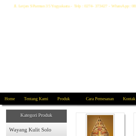
Jl. Letjen S Parman 35 Yogyakarta - Telp : 0274- 373427 - WhatsApp :
Home
Tentang Kami
Produk
Cara Pemesanan
Kontak
Kategori Produk
Wayang Kulit Solo