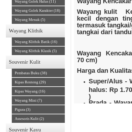
Wayang Kencakaru
Wayang Golek Halus (11)
Wayang kulit
Ke
Wayang Golek Karakter (18)
kecil dengan ti
Wayang Menak (5)
termasuk tangkai/g
Wayang Klithik
tangkai dari tandu
Souvenir Kain
Wayang Klithik Batik (16)
Wayang Klithik Klasik (5)
Wayang Kencakar
70 cm)
Souvenir Kulit
Harga dan Kualita
Pembatas Buku (38)
Super/Alus - 
Kipas Renteng (29)
halus: Rp 1.7
Kipas Wayang (16)
)
Wayang Mini (7)
Prada - Wayan
Accesories
Pigura (3)
emas : Rp 3.3
)
Assesoris Kulit (2)
Gapit Wayang dari
Souvenir Kayu