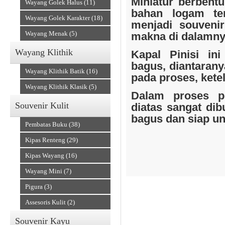
Miniatur berbentu
Wayang Golek Halus (11)
bahan logam te
Wayang Golek Karakter (18)
menjadi souveni
Wayang Menak (5)
makna di dalamny
Wayang Klithik
Kapal Pinisi ini
Souvenir Kain
bagus, diantarany
Wayang Klithik Batik (16)
pada proses, keteli
Wayang Klithik Klasik (5)
Dalam proses pe
Souvenir Kulit
diatas sangat dib
bagus dan siap un
Pembatas Buku (38)
Kipas Renteng (29)
Kipas Wayang (16)
Wayang Mini (7)
Accesories
Pigura (3)
Assesoris Kulit (2)
Souvenir Kayu