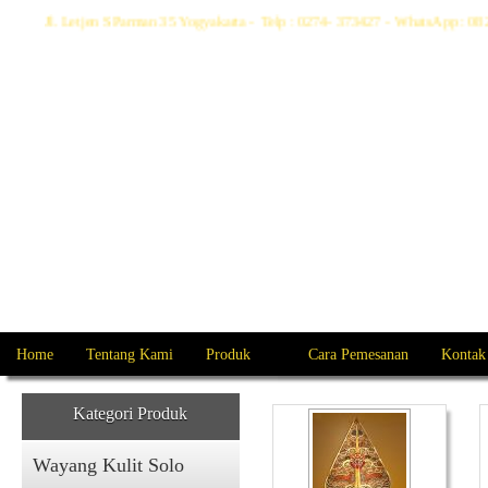
Jl. Letjen S Parman 35 Yogyakarta - Telp : 0274- 373427 - WhatsApp :
Home
Tentang Kami
Produk
Cara Pemesanan
Kontak
Kategori Produk
Wayang Kulit Solo