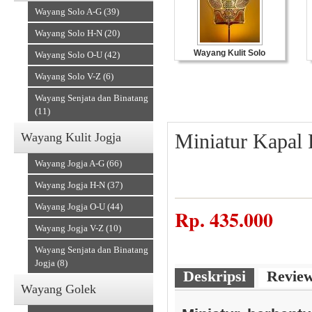
Wayang Solo A-G (39)
Wayang Solo H-N (20)
Wayang Kulit Solo
Wayang Solo O-U (42)
Wayang Solo V-Z (6)
Wayang Senjata dan Binatang
(11)
Miniatur Kapal 
Wayang Kulit Jogja
Wayang Jogja A-G (66)
Wayang Jogja H-N (37)
Wayang Jogja O-U (44)
Souvenir Kulit
Rp.
435.000
Wayang Jogja V-Z (10)
Wayang Senjata dan Binatang
Jogja (8)
Deskripsi
Revie
Wayang Golek