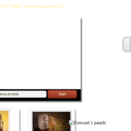
C2F7 -Email : hadisukirno@gmail.com