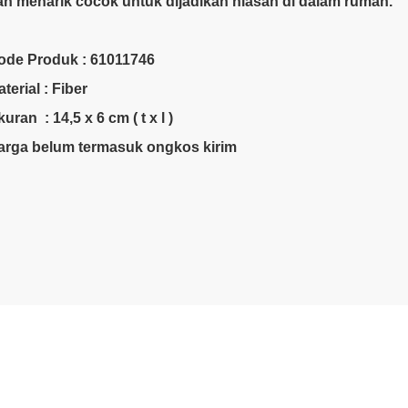
an menarik cocok untuk dijadikan hiasan di dalam rumah.
ode Produk : 61011746
terial : Fiber
uran : 14,5 x 6 cm ( t x l )
arga belum termasuk ongkos kirim