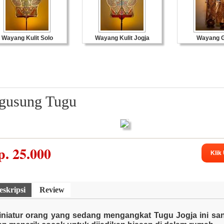
Wayang Kulit Solo
Wayang Kulit Jogja
Wayang G
Miniatur Fiber
gusung Tugu
p.
25.000
Klik
eskripsi
Review
iniatur orang yang sedang mengangkat Tugu Jogja ini san