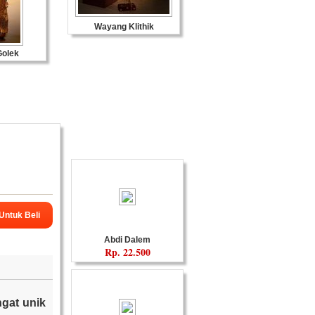
Wayang Klithik
Souvenir Kulit
olek
Produk Terkait
 Untuk Beli
Abdi Dalem
Rp.
22.500
gat unik