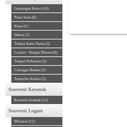
masa pemerintahan 
Gantungan Kunci (16)
dan mahir dalam 
tewas dalam pepe
Pisau Surat (6)
raja negara Praigg
Kipas (1)
Dakon (7)
Tempat Kartu Nama (3)
Alat Musik Tradisional
Coaster - Tempat Minum (8)
Tempat Perhiasan (3)
Celengan Bambu (5)
Tempelan Kulkas (5)
Souvenir Keramik
Keramik Gerabah (12)
Souvenir Logam
Miniatur (21)