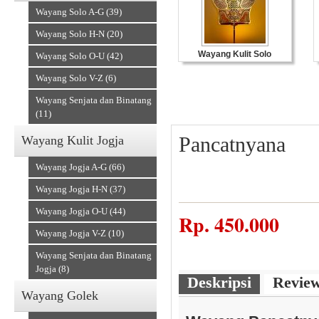
Wayang Solo A-G (39)
Wayang Solo H-N (20)
Wayang Kulit Solo
Wayang Solo O-U (42)
Wayang Solo V-Z (6)
Wayang Senjata dan Binatang
(11)
Pancatnyana
Wayang Kulit Jogja
Wayang Jogja A-G (66)
Wayang Jogja H-N (37)
Wayang Jogja O-U (44)
Souvenir Kulit
Rp.
450.000
Wayang Jogja V-Z (10)
Wayang Senjata dan Binatang
Jogja (8)
Deskripsi
Revie
Wayang Golek