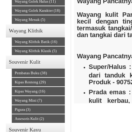
Wayang Pancatnya
Wayang Golek Halus (11)
Wayang Golek Karakter (18)
Wayang kulit
Pa
Wayang Menak (5)
kecil dengan ti
termasuk tangkai/g
Wayang Klithik
Souvenir Kain
dan tangkai dari 
Wayang Klithik Batik (16)
Wayang Klithik Klasik (5)
Wayang Pancatnya
Souvenir Kulit
Super/Halus :
Pembatas Buku (38)
dari tanduk 
Produk - 9075
Kipas Renteng (29)
Prada emas :
Kipas Wayang (16)
kulit kerba
Wayang Mini (7)
Produk - 9075
Accesories
Pigura (3)
Assesoris Kulit (2)
Pancatnyana adal
Souvenir Kayu