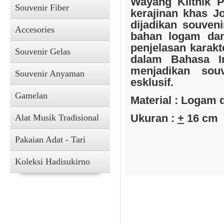
Wayang Klithik 
Souvenir Fiber
kerajinan khas J
dijadikan souveni
Accesories
bahan logam dan
penjelasan karakt
Souvenir Gelas
Souvenir Kain
dalam Bahasa In
menjadikan souv
Souvenir Anyaman
esklusif.
Gamelan
Material : Logam 
Ukuran :
+
16 cm
Alat Musik Tradisional
Pakaian Adat - Tari
Koleksi Hadisukirno
Accesories