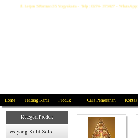
Jl. Letjen S Parman 35 Yogyakarta - Telp : 0274- 373427 - WhatsA
Home
Tentang Kami
Produk
Cara Pemesanan
Kontak
Kategori Produk
Wayang Kulit Solo