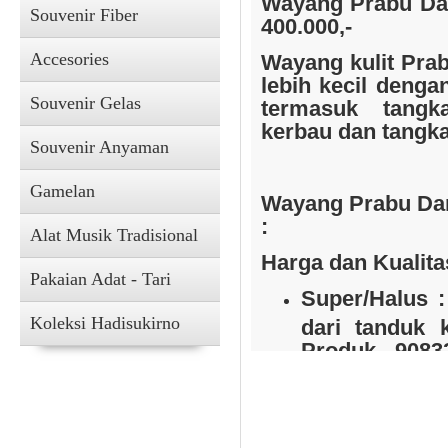
Wayang Prabu Da
Souvenir Fiber
400.000,-
Accesories
Wayang kulit
Pra
lebih kecil denga
Souvenir Gelas
termasuk tangka
Souvenir Kain
kerbau dan tangka
Souvenir Anyaman
Gamelan
Wayang
Prabu D
:
Alat Musik Tradisional
H
arga dan Kualit
Pakaian Adat - Tari
Super/Halus :
Koleksi Hadisukirno
dari tanduk 
Produk - 9083
Prada emas :
Accesories
kulit kerba
( K
3.600.000,-