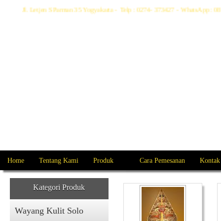
Jl. Letjen S Parman 35 Yogyakarta - Telp : 0274- 373427 - WhatsApp 
Home
Tentang Kami
Produk
Cara Pemesanan
Kontak
Kategori Produk
Wayang Kulit Solo