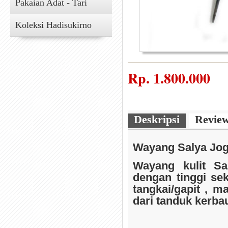
Pakaian Adat - Tari
Koleksi Hadisukirno
Rp.
1.800.000
Deskripsi
Revie
Wayang Salya Jogj
Wayang kulit Sa
dengan tinggi se
tangkai/gapit , ma
dari tanduk kerba