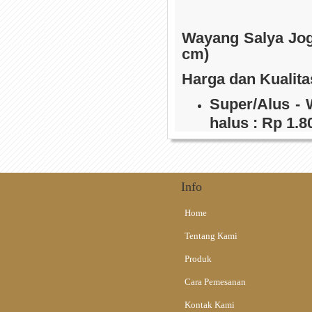
Wayang Salya Jogj
cm)
Harga dan Kualita
Super/Alus - 
halus : Rp 1.8
)
Prada - Wayan
emas : Rp 3.6
Info
)
Gapit Wayang dari
Home
Tentang Kami
Produk
Cara Pemesanan
Kontak Kami