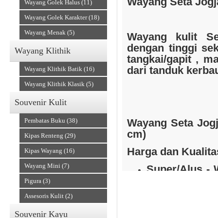
Wayang Seta Jogja
Wayang Golek Halus (11)
Wayang Golek Karakter (18)
Wayang Menak (5)
Wayang kulit Se
dengan tinggi se
Wayang Klithik
Souvenir Kain
tangkai/gapit , ma
dari tanduk kerba
Wayang Klithik Batik (16)
Wayang Klithik Klasik (5)
Souvenir Kulit
Pembatas Buku (38)
Wayang Seta Jogj
cm)
Kipas Renteng (29)
Harga dan Kualita
Kipas Wayang (16)
Wayang Mini (7)
Super/Alus - 
Accesories
Pigura (3)
halus : Rp 1.5
)
Assesoris Kulit (2)
Prada - Wayan
Souvenir Kayu
emas : Rp 3.0