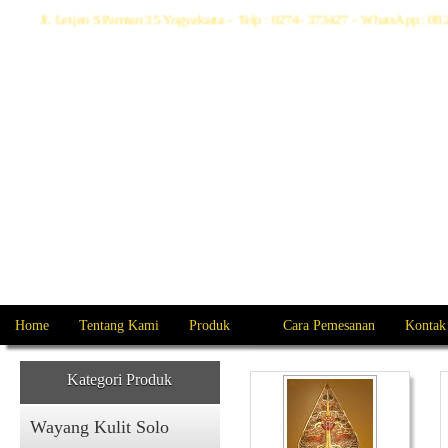
Jl. Letjen S Parman 35 Yogyakarta - Telp : 0274- 373427 - WhatsApp : 
Home
Tentang Kami
Produk
Cara Pemesanan
Kontak
Kategori Produk
Wayang Kulit Solo