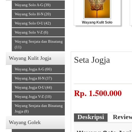
Wayang Solo A-G (39)
Wayang Solo H-N (20)
Wayang Kulit Solo
Wayang Solo O-U (42)
Wayang Solo V-Z (6)
Wayang Senjata dan Binatang
(11)
Seta Jogja
Wayang Kulit Jogja
Wayang Jogja A-G (66)
Wayang Jogja H-N (37)
Wayang Jogja O-U (44)
Souvenir Kulit
Rp.
1.500.000
Wayang Jogja V-Z (10)
Wayang Senjata dan Binatang
Jogja (8)
Deskripsi
Revie
Wayang Golek