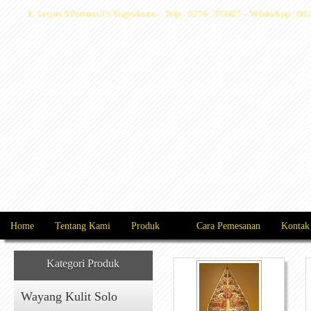
Jl. Letjen S Parman 35 Yogyakarta - Telp : 0274- 373427 - WhatsApp :
Home
Tentang Kami
Produk
Cara Pemesanan
Kontak
Kategori Produk
Wayang Kulit Solo