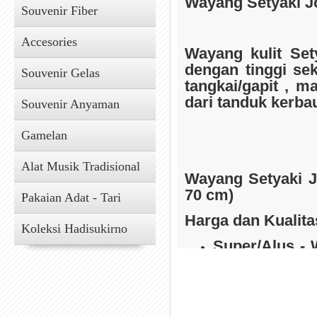
Wayang Setyaki Jo
Souvenir Fiber
Accesories
Wayang kulit Set
dengan tinggi se
Souvenir Gelas
Souvenir Kain
tangkai/gapit , ma
dari tanduk kerba
Souvenir Anyaman
Gamelan
Alat Musik Tradisional
Wa
yang Setyaki J
70 cm)
Pakaian Adat - Tari
Harga dan Kualita
Koleksi Hadisukirno
Super/Alus - 
Accesories
halus : Rp 1.5
)
Prada - Wayan
emas : Rp 3.0