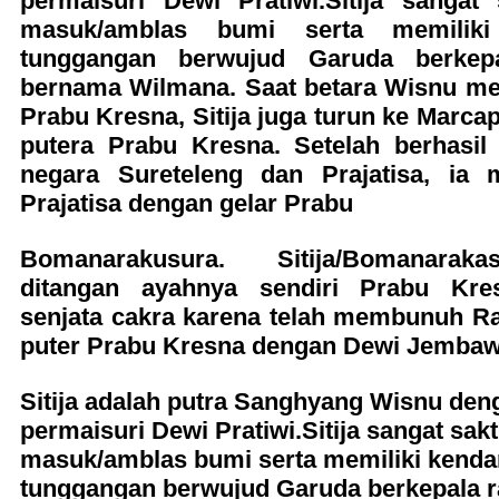
permaisuri Dewi Pratiwi.Sitija sangat 
masuk/amblas bumi serta memiliki
tunggangan berwujud Garuda berkep
bernama Wilmana. Saat betara Wisnu me
Prabu Kresna, Sitija juga turun ke Marca
putera Prabu Kresna. Setelah berhasil
negara Sureteleng dan Prajatisa, ia m
Prajatisa dengan gelar Prabu
Bomanarakusura. Sitija/Bomanarak
ditangan ayahnya sendiri Prabu Kr
senjata cakra karena telah membunuh R
puter Prabu Kresna dengan Dewi Jembaw
Sitija adalah putra Sanghyang Wisnu den
permaisuri Dewi Pratiwi.Sitija sangat sakt
masuk/amblas bumi serta memiliki kenda
tunggangan berwujud Garuda berkepala 