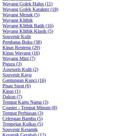
Wayang Golek Halus (11)
Wayang Golek Karakter (18)
Wayang Menak (5)
Wayang Klithik
Wayang Klithik Batik (16)
Wayang Klithik Klasik (5)
Souvenir Kulit
Pembatas Buku (38)
Kipas Renteng (29)
Kipas Wayang (16)
Wayang Mini (7)
Pigura (3)
Assesoris Kulit (2)
Souvenir Kayu
Gantungan Kunci (16)
Pisau Surat (6)
Kipas (1)
Dakon (7)
Tempat Kartu Nama (3)
Coaster - Tempat Minum (8)
Tempat Perhiasan (3)
Celengan Bambu (5)
Tempelan Kulkas (5)
Souvenir Keramik
Keramik Gerabah (12)