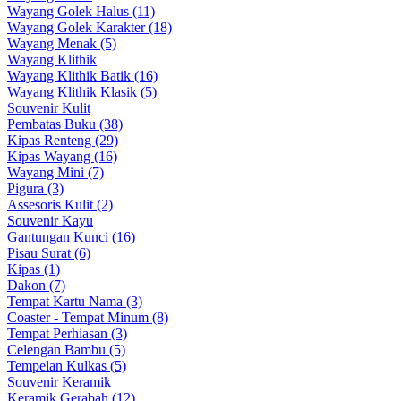
Wayang Golek Halus (11)
Wayang Golek Karakter (18)
Wayang Menak (5)
Wayang Klithik
Wayang Klithik Batik (16)
Wayang Klithik Klasik (5)
Souvenir Kulit
Pembatas Buku (38)
Kipas Renteng (29)
Kipas Wayang (16)
Wayang Mini (7)
Pigura (3)
Assesoris Kulit (2)
Souvenir Kayu
Gantungan Kunci (16)
Pisau Surat (6)
Kipas (1)
Dakon (7)
Tempat Kartu Nama (3)
Coaster - Tempat Minum (8)
Tempat Perhiasan (3)
Celengan Bambu (5)
Tempelan Kulkas (5)
Souvenir Keramik
Keramik Gerabah (12)