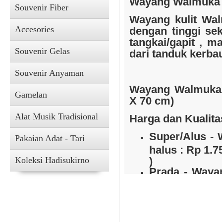
Wayang Walmuka J
Souvenir Fiber
Wayang kulit Wal
Accesories
dengan tinggi se
tangkai/gapit , ma
Souvenir Gelas
dari tanduk kerba
Souvenir Kain
Souvenir Anyaman
Wayang
Walmuka 
Gamelan
X 70 cm)
Alat Musik Tradisional
Harga dan Kualita
Super/Alus - 
Pakaian Adat - Tari
halus : Rp 1.7
Koleksi Hadisukirno
)
Prada - Wayan
emas : Rp 3.5
Accesories
)
Gapit Wayang dari