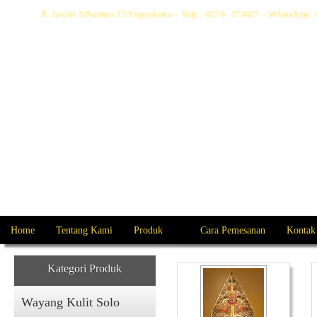
Jl. Letjen S Parman 35 Yogyakarta - Telp : 0274- 373427 - WhatsAp
Home
Tentang Kami
Produk
Cara Pemesanan
Kontak
Kategori Produk
Wayang Kulit Solo