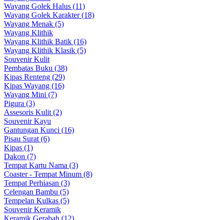
Wayang Golek Halus (11)
Wayang Golek Karakter (18)
Wayang Menak (5)
Wayang Klithik
Wayang Klithik Batik (16)
Wayang Klithik Klasik (5)
Souvenir Kulit
Pembatas Buku (38)
Kipas Renteng (29)
Kipas Wayang (16)
Wayang Mini (7)
Pigura (3)
Assesoris Kulit (2)
Souvenir Kayu
Gantungan Kunci (16)
Pisau Surat (6)
Kipas (1)
Dakon (7)
Tempat Kartu Nama (3)
Coaster - Tempat Minum (8)
Tempat Perhiasan (3)
Celengan Bambu (5)
Tempelan Kulkas (5)
Souvenir Keramik
Keramik Gerabah (12)