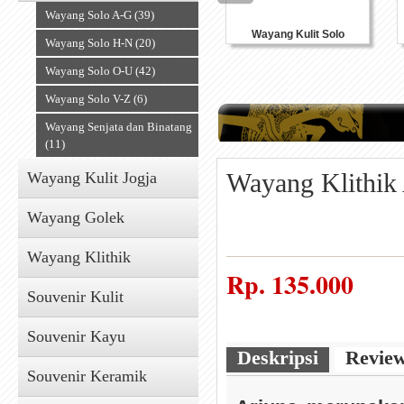
Wayang Solo A-G (39)
Wayang Kulit Solo
Wayang Solo H-N (20)
Wayang Solo O-U (42)
Wayang Solo V-Z (6)
Wayang Senjata dan Binatang
(11)
Wayang Klithik 
Wayang Kulit Jogja
Wayang Golek
Wayang Klithik
Rp.
135.000
Souvenir Kulit
Souvenir Kayu
Deskripsi
Revie
Souvenir Keramik