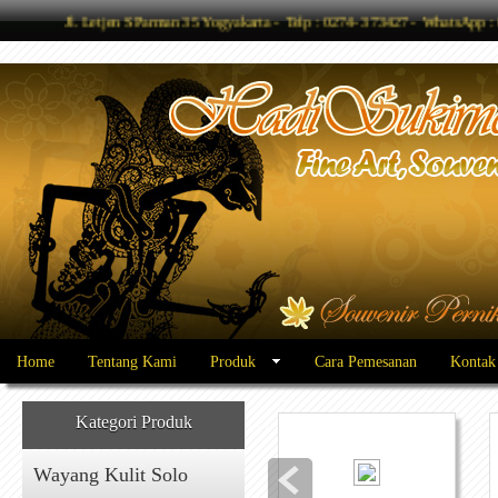
Jl. Letjen S Parman 35 Yogyakarta - Telp : 0274- 373427 - WhatsAp
Home
Tentang Kami
Produk
Cara Pemesanan
Kontak
Kategori Produk
Wayang Kulit Solo