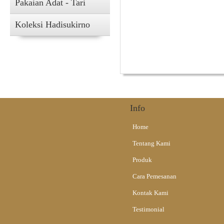
Pakaian Adat - Tari
Diameter - 4,
Minimal Order : 5
Koleksi Hadisukirno
Harga belum term
Alat Musik Tradisional
Info
Home
Tentang Kami
Produk
Cara Pemesanan
Kontak Kami
Testimonial