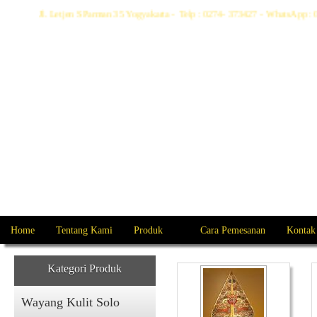
Jl. Letjen S Parman 35 Yogyakarta - Telp : 0274- 373427 - WhatsApp
Home
Tentang Kami
Produk
Cara Pemesanan
Kontak
Kategori Produk
Wayang Kulit Solo