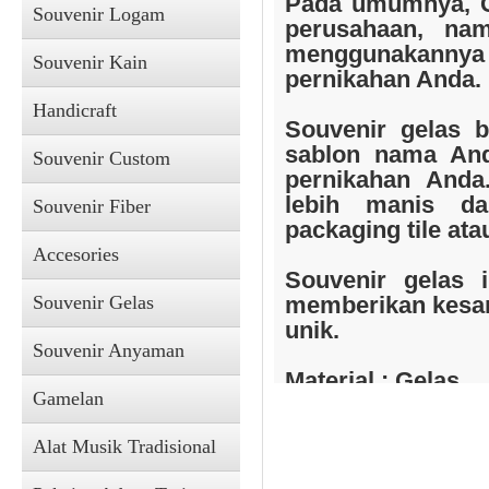
Pada umumnya, Ge
Souvenir Logam
perusahaan, na
menggunakanny
Souvenir Kain
pernikahan Anda.
Handicraft
Souvenir Kain
Souvenir gelas 
sablon nama And
Souvenir Custom
pernikahan Anda
lebih manis da
Souvenir Fiber
packaging tile ata
Accesories
Souvenir gelas 
Souvenir Gelas
memberikan kesan 
unik.
Souvenir Anyaman
Material : Gelas
Gamelan
Accesories
Ukuran :
Alat Musik Tradisional
Tinggi - 6 cm