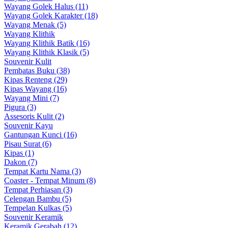
Wayang Golek Halus (11)
Wayang Golek Karakter (18)
Wayang Menak (5)
Wayang Klithik
Wayang Klithik Batik (16)
Wayang Klithik Klasik (5)
Souvenir Kulit
Pembatas Buku (38)
Kipas Renteng (29)
Kipas Wayang (16)
Wayang Mini (7)
Pigura (3)
Assesoris Kulit (2)
Souvenir Kayu
Gantungan Kunci (16)
Pisau Surat (6)
Kipas (1)
Dakon (7)
Tempat Kartu Nama (3)
Coaster - Tempat Minum (8)
Tempat Perhiasan (3)
Celengan Bambu (5)
Tempelan Kulkas (5)
Souvenir Keramik
Keramik Gerabah (12)