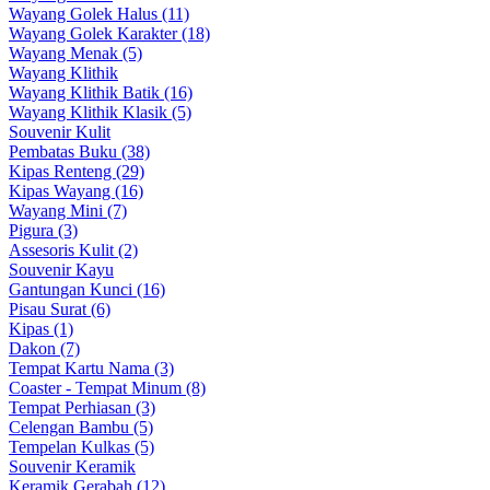
Wayang Golek Halus (11)
Wayang Golek Karakter (18)
Wayang Menak (5)
Wayang Klithik
Wayang Klithik Batik (16)
Wayang Klithik Klasik (5)
Souvenir Kulit
Pembatas Buku (38)
Kipas Renteng (29)
Kipas Wayang (16)
Wayang Mini (7)
Pigura (3)
Assesoris Kulit (2)
Souvenir Kayu
Gantungan Kunci (16)
Pisau Surat (6)
Kipas (1)
Dakon (7)
Tempat Kartu Nama (3)
Coaster - Tempat Minum (8)
Tempat Perhiasan (3)
Celengan Bambu (5)
Tempelan Kulkas (5)
Souvenir Keramik
Keramik Gerabah (12)