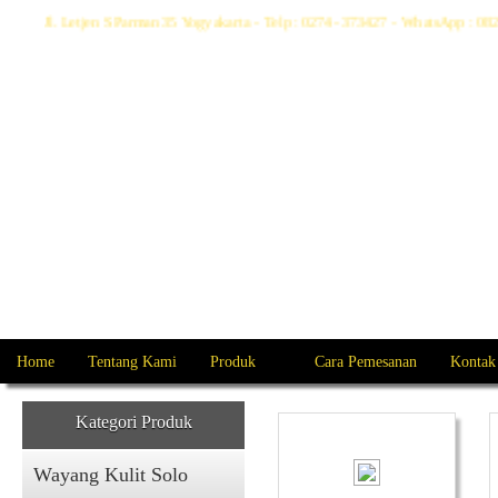
Jl. Letjen S Parman 35 Yogyakarta - Telp : 0274- 373427 - WhatsApp : 
Home
Tentang Kami
Produk
Cara Pemesanan
Kontak
Kategori Produk
Wayang Kulit Solo