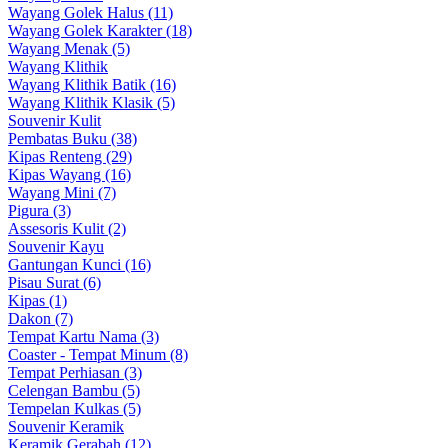
Wayang Golek Halus (11)
Wayang Golek Karakter (18)
Wayang Menak (5)
Wayang Klithik
Wayang Klithik Batik (16)
Wayang Klithik Klasik (5)
Souvenir Kulit
Pembatas Buku (38)
Kipas Renteng (29)
Kipas Wayang (16)
Wayang Mini (7)
Pigura (3)
Assesoris Kulit (2)
Souvenir Kayu
Gantungan Kunci (16)
Pisau Surat (6)
Kipas (1)
Dakon (7)
Tempat Kartu Nama (3)
Coaster - Tempat Minum (8)
Tempat Perhiasan (3)
Celengan Bambu (5)
Tempelan Kulkas (5)
Souvenir Keramik
Keramik Gerabah (12)