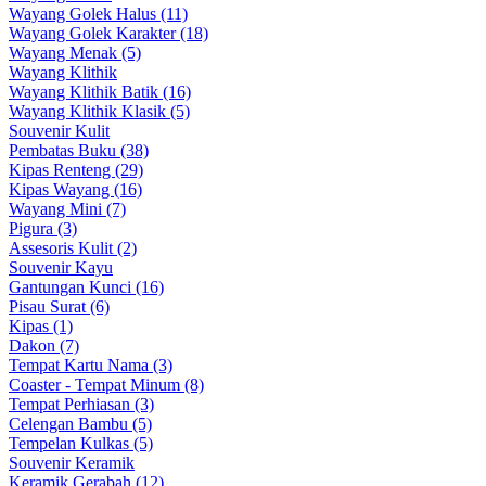
Wayang Golek Halus (11)
Wayang Golek Karakter (18)
Wayang Menak (5)
Wayang Klithik
Wayang Klithik Batik (16)
Wayang Klithik Klasik (5)
Souvenir Kulit
Pembatas Buku (38)
Kipas Renteng (29)
Kipas Wayang (16)
Wayang Mini (7)
Pigura (3)
Assesoris Kulit (2)
Souvenir Kayu
Gantungan Kunci (16)
Pisau Surat (6)
Kipas (1)
Dakon (7)
Tempat Kartu Nama (3)
Coaster - Tempat Minum (8)
Tempat Perhiasan (3)
Celengan Bambu (5)
Tempelan Kulkas (5)
Souvenir Keramik
Keramik Gerabah (12)