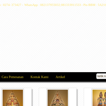
elp : 0274- 373427 - WhatsApp : 082137955032;081333911533 - Pin BBM : 5A21C
Cara Pemesanan
Kontak Kami
Artikel