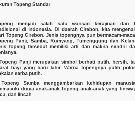
kuran Topeng Standar
openg menjadi salah satu warisan kerajinan dan k
radisional di Indonesia. Di daerah Cirebon, kita mengen
Souvenir Kain
Handicraft
Souvenir 
ari Topeng Cirebon. Jenis topengnya pun bermacam-maca
openg Panji, Samba, Rumyang, Tumenggung dan Kelana
enis topeng tersebut memiliki arti dan makna sendiri da
enisnya.
 Topeng Panji merupakan simbol berhati putih, bersih, t
barat bayi yang baru lahir. Warna topengnya putih polo
akaian serba putih.
 Topeng Samba menggambarkan kehidupan manusi
emasuki dunia anak-anak.Topeng anak-anak yang berwaja
cu, dan lincah
 Topeng Rumyang menggambarkan manusia sudah memas
emaja.
Accesories
Souvenir Gelas
Souvenir A
 Topeng Tumenggung menggambarkan fase kehidupan 
udah memasuki usia dewasa dan mapan. tope
enggambarkan orang dewasa yang berwajah tegas, berkepr