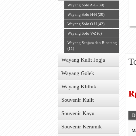
Wayang Solo A-G (39)
Wayang Solo H-N (20)
Wayang Solo O-U (42)
Wayang Solo V-Z (6)
Wayang Senjata dan Binatang
(11)
T
Wayang Kulit Jogja
Wayang Golek
Wayang Klithik
R
Souvenir Kulit
Souvenir Kayu
D
Souvenir Keramik
M