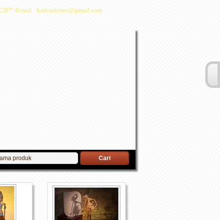
2F7 -Email : hadisukirno@gmail.com