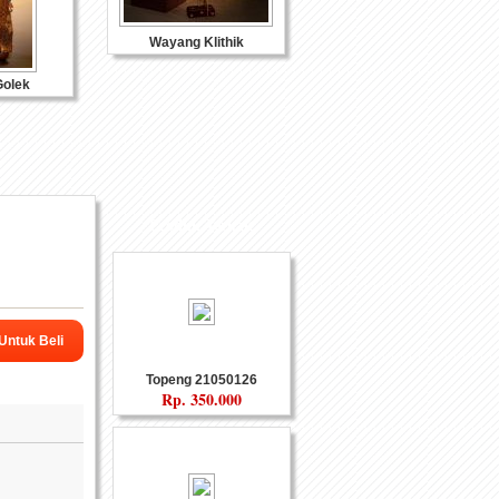
Wayang Klithik
olek
Produk Terkait
eramik
Souvenir Logam
 Untuk Beli
Topeng 21050126
Rp.
350.000