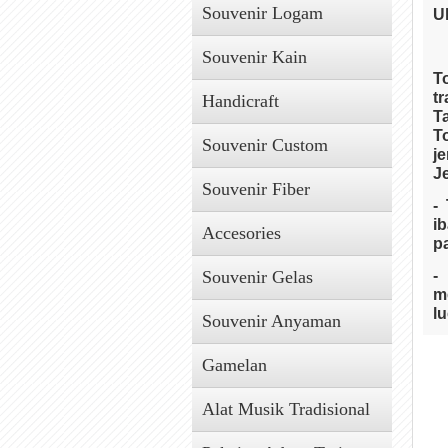
Souvenir Logam
U
Souvenir Kain
T
t
Handicraft
T
T
Souvenir Custom
j
J
Souvenir Fiber
-
i
Accesories
p
Souvenir Gelas
-
m
lu
Souvenir Anyaman
-
Gamelan
r
-
Alat Musik Tradisional
s
m