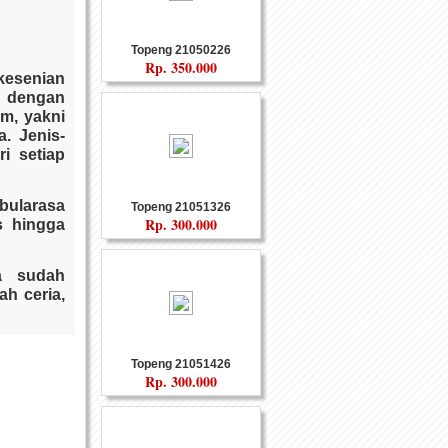
Topeng 21050226
Rp.
350.000
esenian
al dengan
Custom
Souvenir Fiber
m, yakni
. Jenis-
ri setiap
abularasa
Topeng 21051326
Rp.
300.000
s hingga
a sudah
h ceria,
uki usia
Topeng 21051426
nyaman
Gamelan
Rp.
300.000
manusia
ng ini
ibadian,