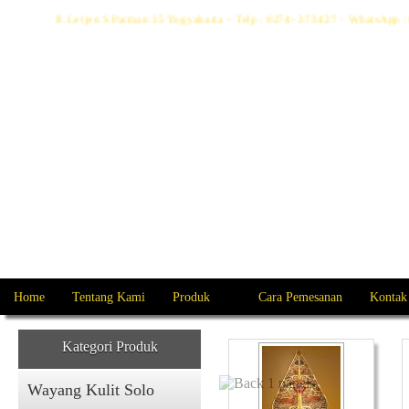
Jl. Letjen S Parman 35 Yogyakarta - Telp : 0274- 373427 - WhatsAp
Home
Tentang Kami
Produk
Cara Pemesanan
Kontak
Kategori Produk
Wayang Kulit Solo