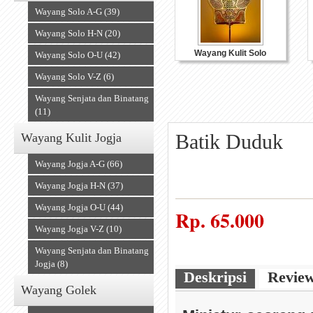
Wayang Solo A-G (39)
Wayang Solo H-N (20)
Wayang Kulit Solo
Wayang Solo O-U (42)
Wayang Solo V-Z (6)
Wayang Senjata dan Binatang
(11)
Batik Duduk
Wayang Kulit Jogja
Wayang Jogja A-G (66)
Wayang Jogja H-N (37)
Wayang Jogja O-U (44)
Souvenir Kulit
Rp.
65.000
Wayang Jogja V-Z (10)
Wayang Senjata dan Binatang
Jogja (8)
Deskripsi
Revie
Wayang Golek