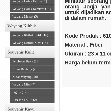
Miniatur seorang
Wayang Golek Halus (11)
orang Jogja ya
Wayang Golek Karakter (18)
untuk dijadikan s
Wayang Menak (5)
di dalam rumah.
Wayang Klithik
Souvenir Kain
Kode Produk : 61
Wayang Klithik Batik (16)
Wayang Klithik Klasik (5)
Material : Fiber
Souvenir Kulit
Ukuran : 23 x 11 cm
Pembatas Buku (38)
Harga belum term
Kipas Renteng (29)
Kipas Wayang (16)
Wayang Mini (7)
Accesories
Pigura (3)
Assesoris Kulit (2)
Souvenir Kayu