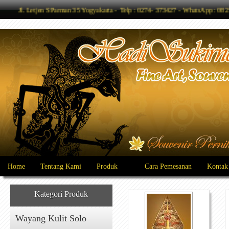
Jl. Letjen S Parman 35 Yogyakarta - Telp : 0274- 373427 - WhatsApp : 
Home
Tentang Kami
Produk
Cara Pemesanan
Kontak
Kategori Produk
Wayang Kulit Solo