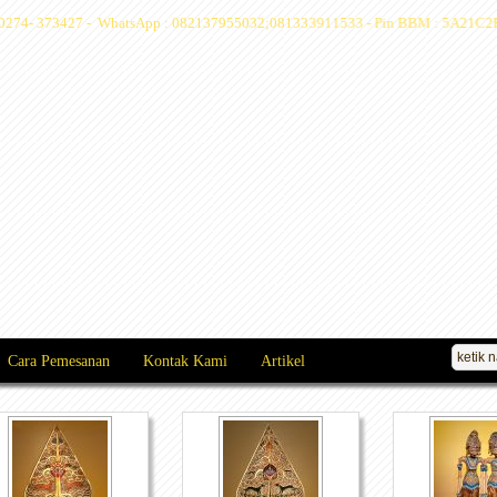
 : 0274- 373427 - WhatsApp : 082137955032;081333911533 - Pin BBM : 5A21C2F7
Cara Pemesanan
Kontak Kami
Artikel