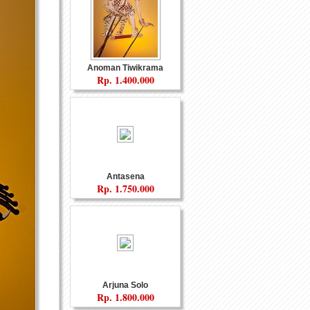
Anoman Tiwikrama
Custom
Souvenir Fiber
Rp.
1.400.000
Antasena
Rp.
1.750.000
nyaman
Gamelan
Arjuna Solo
Rp.
1.800.000