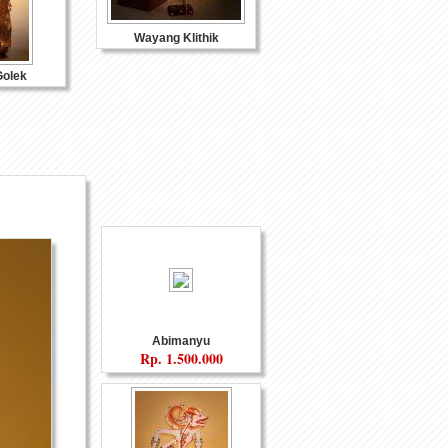
Wayang Klithik
olek
Produk Terkait
eramik
Souvenir Logam
Abimanyu
Rp.
1.500.000