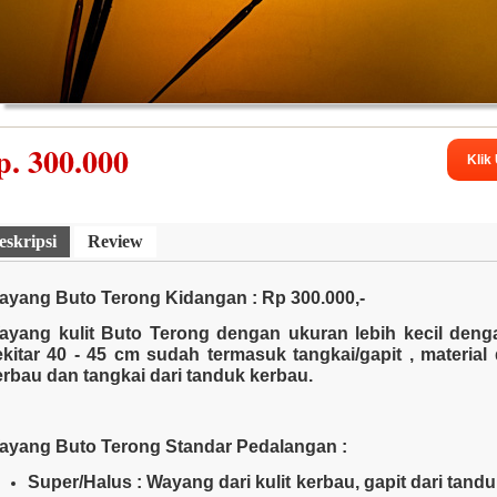
p.
300.000
Klik
lat Musik Tradisional
Pakaian Adat - Tari
Koleksi Had
eskripsi
Review
ayang Buto Terong Kidangan : Rp 300.000,-
ayang kulit Buto Terong dengan ukuran lebih kecil denga
ekitar 40 - 45 cm sudah termasuk tangkai/gapit , material d
erbau dan tangkai dari tanduk kerbau.
ayang Buto Terong Standar Pedalangan
:
Super/Halus : Wayang dari kulit kerbau, gapit dari tand