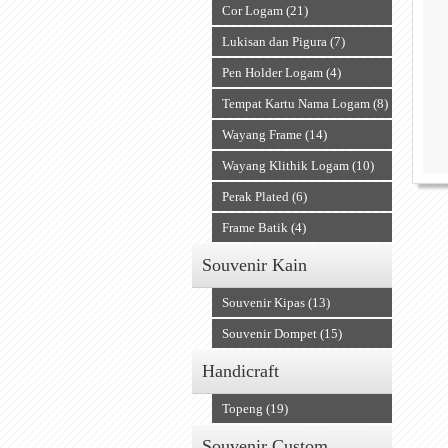
Cor Logam (21)
Lukisan dan Pigura (7)
Pen Holder Logam (4)
Tempat Kartu Nama Logam (8)
Wayang Frame (14)
Wayang Klithik Logam (10)
Perak Plated (6)
Frame Batik (4)
Souvenir Kain
Souvenir Kipas (13)
Souvenir Dompet (15)
Handicraft
Topeng (19)
Souvenir Custom