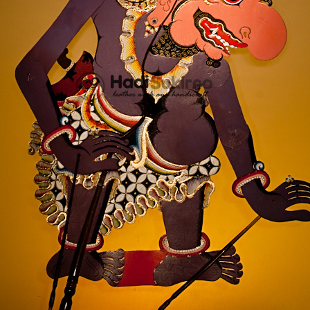
Souvenir Kain
Handicraft
Souvenir 
Accesories
Souvenir Gelas
Souvenir A