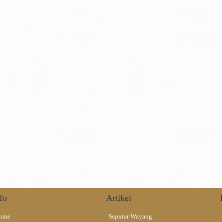
fo
Artikel
ome
Seputar Wayang