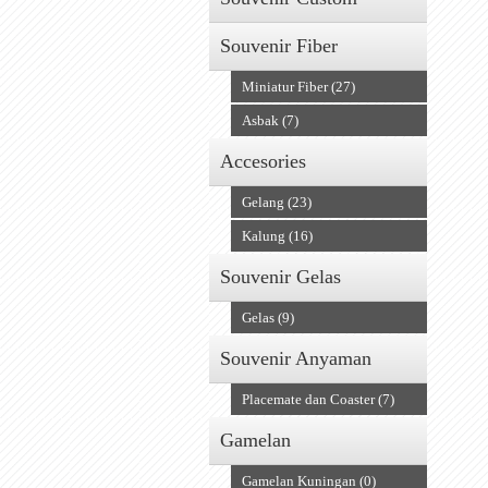
Souvenir Fiber
Miniatur Fiber (27)
Asbak (7)
Accesories
Gelang (23)
Kalung (16)
Souvenir Gelas
Gelas (9)
Souvenir Anyaman
Placemate dan Coaster (7)
Gamelan
Gamelan Kuningan (0)