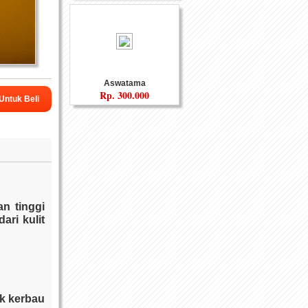
Aswatama
Rp.
300.000
 Untuk Beli
isukirno
n tinggi
ari kulit
uk kerbau