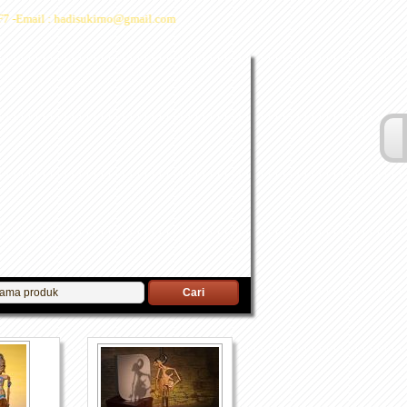
 -Email : hadisukirno@gmail.com