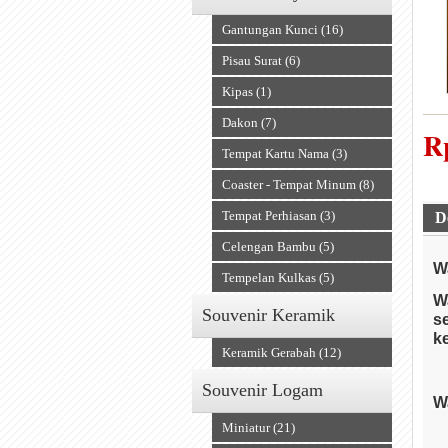
Gantungan Kunci (16)
Pisau Surat (6)
Kipas (1)
Dakon (7)
R
Tempat Kartu Nama (3)
A
Coaster - Tempat Minum (8)
Tempat Perhiasan (3)
D
Celengan Bambu (5)
W
Tempelan Kulkas (5)
W
Souvenir Keramik
s
k
Keramik Gerabah (12)
Souvenir Logam
W
Miniatur (21)