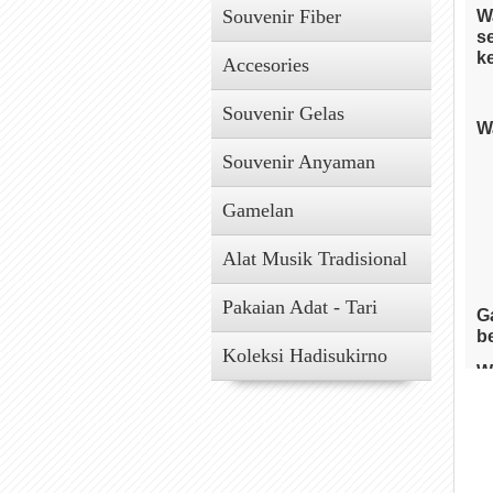
Souvenir Fiber
W
s
k
Accesories
Souvenir Gelas
W
Souvenir Anyaman
Gamelan
Alat Musik Tradisional
Pakaian Adat - Tari
G
b
Koleksi Hadisukirno
W
p
B
m
D