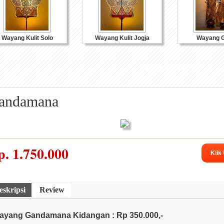
Wayang Kulit Solo
Wayang Kulit Jogja
Wayang G
Wayang Solo A-G
andamana
p.
1.750.000
Souvenir Kulit
Souvenir Kayu
Souvenir K
Klik
eskripsi
Review
ayang Gandamana Kidangan : Rp 350.000,-