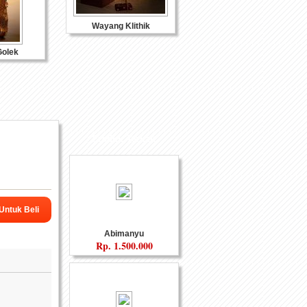
Wayang Klithik
olek
Produk Terkait
eramik
Souvenir Logam
 Untuk Beli
Abimanyu
Rp.
1.500.000