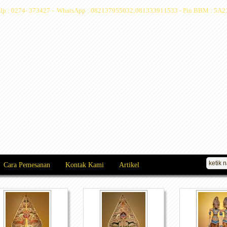
 Telp : 0274- 373427 - WhatsApp : 082137955032;081333911533 - Pin BBM : 5A2
Cara Pemesanan
Kontak Kami
Artikel