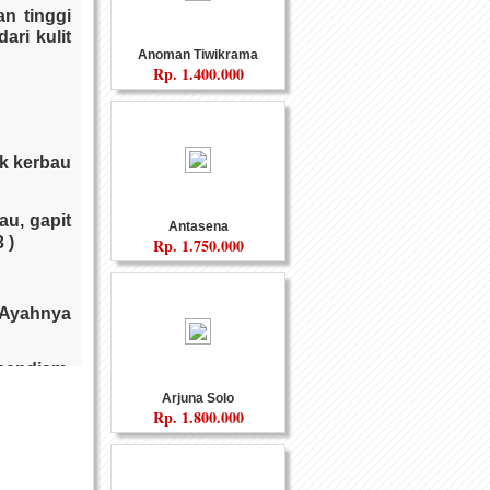
n tinggi
ari kulit
Anoman Tiwikrama
Rp.
1.400.000
Custom
Souvenir Fiber
uk kerbau
au, gapit
Antasena
 )
Rp.
1.750.000
Ayahnya
pendiam,
alan Aji
Arjuna Solo
nyaman
Gamelan
menjabat
Rp.
1.800.000
u Pandu
.