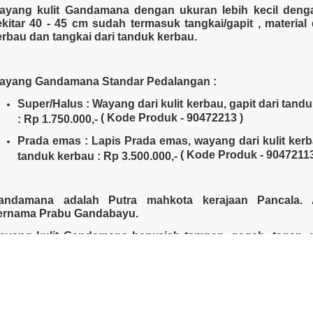
ayang kulit
Gandamana dengan ukuran lebih kecil denga
ekitar 40 - 45 cm sudah termasuk tangkai/gapit , material d
erbau dan tangkai dari tanduk kerbau.
Souvenir Kain
Handicraft
Souvenir 
ayang Gandamana Standar Pedalangan :
Super/Halus : Wayang dari kulit kerbau, gapit dari tand
( Kode Produk - 90472213 )
: Rp 1.750.000,-
Prada emas : Lapis Prada emas, wayang dari kulit kerb
( Kode Produk - 90472113
tanduk kerbau : Rp 3.500.000,-
andamana adalah Putra mahkota kerajaan Pancala. 
ernama Prabu Gandabayu.
ayang kulit Gandamana berwajah tampan, gagah, tegap, 
emberani, kuat dan sakti serta memiliki ilmu and
Accesories
Souvenir Gelas
Souvenir A
andungbandawasa dan Glagah Pangantol-atol. Ia pernah 
enjadi patih negara Astina pada pemintahan Prab
ewanata, namun terpaksa harus pergi karena ulah Sengkuni