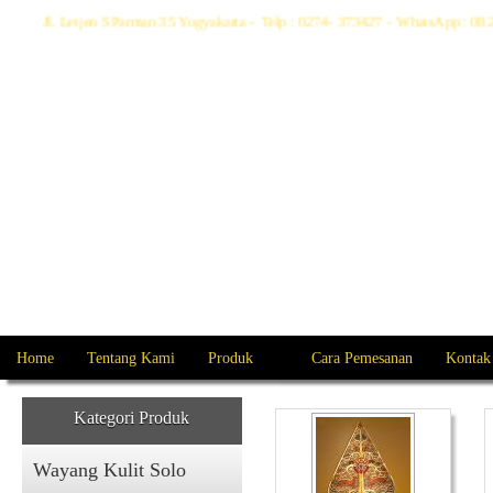
Jl. Letjen S Parman 35 Yogyakarta - Telp : 0274- 373427 - WhatsApp : 
Home
Tentang Kami
Produk
Cara Pemesanan
Kontak
Kategori Produk
Wayang Kulit Solo