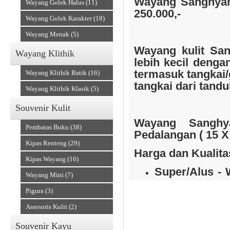
Wayang Sanghyan
Wayang Golek Halus (11)
250.000,-
Wayang Golek Karakter (18)
Wayang Menak (5)
Wayang kulit
Sa
Wayang Klithik
Souvenir Kain
lebih kecil denga
termasuk tangkai/g
Wayang Klithik Batik (16)
tangkai dari tandu
Wayang Klithik Klasik (5)
Souvenir Kulit
Wayang
Sangh
Pembatas Buku (38)
Pedalangan ( 15 X
Kipas Renteng (29)
Harga dan Kualita
Kipas Wayang (16)
Super/Alus - 
Wayang Mini (7)
halus : Rp 1.1
Accesories
Pigura (3)
)
Prada - Wayan
Assesoris Kulit (2)
emas : Rp 2.2
Souvenir Kayu