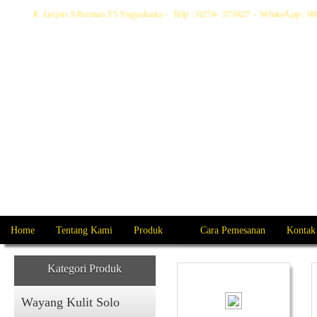
Jl. Letjen S Parman 35 Yogyakarta - Telp : 0274- 373427 - WhatsApp :
Home
Tentang Kami
Produk
Cara Pemesanan
Kontak
Kategori Produk
Wayang Kulit Solo