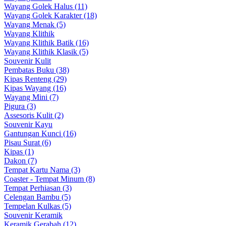
Wayang Golek Halus (11)
Wayang Golek Karakter (18)
Wayang Menak (5)
Wayang Klithik
Wayang Klithik Batik (16)
Wayang Klithik Klasik (5)
Souvenir Kulit
Pembatas Buku (38)
Kipas Renteng (29)
Kipas Wayang (16)
Wayang Mini (7)
Pigura (3)
Assesoris Kulit (2)
Souvenir Kayu
Gantungan Kunci (16)
Pisau Surat (6)
Kipas (1)
Dakon (7)
Tempat Kartu Nama (3)
Coaster - Tempat Minum (8)
Tempat Perhiasan (3)
Celengan Bambu (5)
Tempelan Kulkas (5)
Souvenir Keramik
Keramik Gerabah (12)