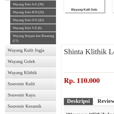
Wayang Solo A-G (39)
Wayang Kulit Solo
Wayang Solo H-N (20)
Wayang Solo O-U (42)
Wayang Solo V-Z (6)
Wayang Senjata dan Binatang
(11)
Shinta Klithik 
Wayang Kulit Jogja
Wayang Golek
Wayang Klithik
Rp.
110.000
Souvenir Kulit
Souvenir Kayu
Deskripsi
Revie
Souvenir Keramik