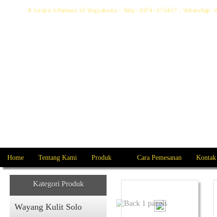
Jl. Letjen S Parman 35 Yogyakarta - Telp : 0274- 373427 - WhatsApp
Home
Tentang Kami
Produk
Cara Pemesanan
Kontak
Kategori Produk
Wayang Kulit Solo